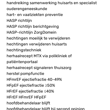
handreiking samenwerking huisarts en specialist
ouderengeneeskunde
hart- en vaatziekten preventie
HASP richtlijn
HASP richtlijn berichtgeving
HASP-richtlijn ZorgDomein
hechtingen moeilijk te verwijderen
hechtingen verwijderen huisarts
hechtingstechniek
herhaalrecept MTX via polikliniek of
patiëntenportaal
herhaalrecept signaleren thuiszorg
herstel pompfunctie
HFmrEF ejectiefractie 40-49%
HFpEF ejectiefractie ≥50%
HFrEF ejectiefractie ≤40%
HFrEF HFmrEF HFpEF
hoofdbehandelaar blijft
hoofdbehandelaar blijft bij second opinion