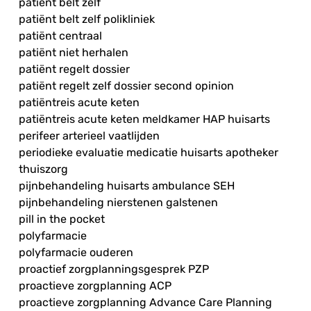
patiënt belt zelf
patiënt belt zelf polikliniek
patiënt centraal
patiënt niet herhalen
patiënt regelt dossier
patiënt regelt zelf dossier second opinion
patiëntreis acute keten
patiëntreis acute keten meldkamer HAP huisarts
perifeer arterieel vaatlijden
periodieke evaluatie medicatie huisarts apotheker
thuiszorg
pijnbehandeling huisarts ambulance SEH
pijnbehandeling nierstenen galstenen
pill in the pocket
polyfarmacie
polyfarmacie ouderen
proactief zorgplanningsgesprek PZP
proactieve zorgplanning ACP
proactieve zorgplanning Advance Care Planning