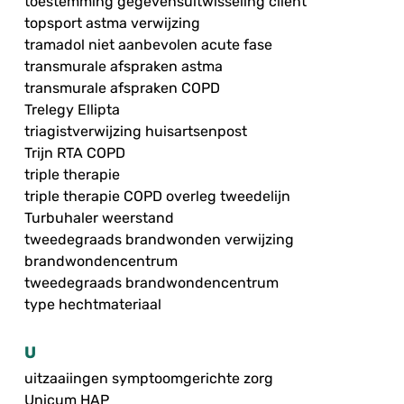
toestemming gegevensuitwisseling cliënt
topsport astma verwijzing
tramadol niet aanbevolen acute fase
transmurale afspraken astma
transmurale afspraken COPD
Trelegy Ellipta
triagistverwijzing huisartsenpost
Trijn RTA COPD
triple therapie
triple therapie COPD overleg tweedelijn
Turbuhaler weerstand
tweedegraads brandwonden verwijzing
brandwondencentrum
tweedegraads brandwondencentrum
type hechtmateriaal
U
uitzaaiingen symptoomgerichte zorg
Unicum HAP