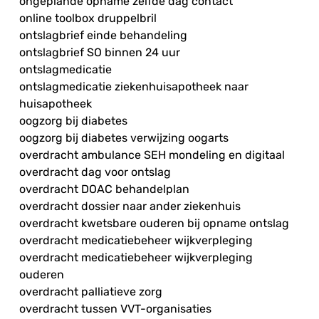
ongeplande opname zelfde dag contact
online toolbox druppelbril
ontslagbrief einde behandeling
ontslagbrief SO binnen 24 uur
ontslagmedicatie
ontslagmedicatie ziekenhuisapotheek naar
huisapotheek
oogzorg bij diabetes
oogzorg bij diabetes verwijzing oogarts
overdracht ambulance SEH mondeling en digitaal
overdracht dag voor ontslag
overdracht DOAC behandelplan
overdracht dossier naar ander ziekenhuis
overdracht kwetsbare ouderen bij opname ontslag
overdracht medicatiebeheer wijkverpleging
overdracht medicatiebeheer wijkverpleging
ouderen
overdracht palliatieve zorg
overdracht tussen VVT-organisaties