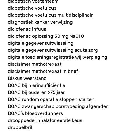
diabetisch voetenteam
diabetische voetulcus
diabetische voetulcus multidisciplinair
diagnostiek kanker verwijzing
diclofenac infuus
diclofenac oplossing 50 mg NaCl 0
digitale gegevensuitwisseling
digitale gegevensuitwisseling acute zorg
digitale toedieningsregistratie wijkverpleging
disclaimer methotrexaat
disclaimer methotrexaat in brief
Diskus weerstand
DOAC bij nierinsufficiëntie
DOAC bij ouderen >75 jaar
DOAC rondom operatie stoppen starten
DOAC zwangerschap borstvoeding afgeraden
DOAC’s bloedverdunners
droogpoederinhalator eerste keus
druppelbril