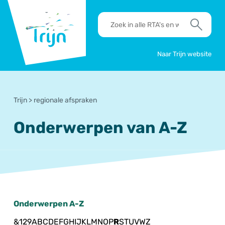
RSO
RTA's
Trijn
en
Zoek
werkafspraken
zoeken
Naar Trijn website
Trijn
>
regionale afspraken
Onderwerpen van A-Z
Onderwerpen A-Z
&
1
2
9
A
B
C
D
E
F
G
H
I
J
K
L
M
N
O
P
R
S
T
U
V
W
Z