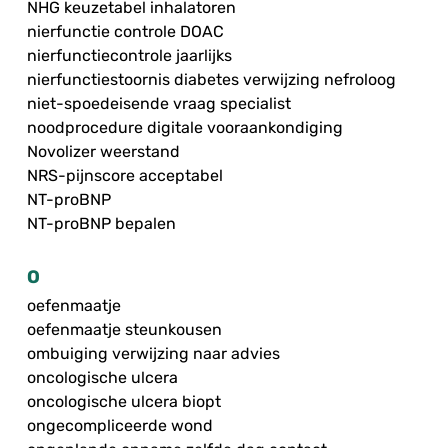
NHG keuzetabel inhalatoren
nierfunctie controle DOAC
nierfunctiecontrole jaarlijks
nierfunctiestoornis diabetes verwijzing nefroloog
niet-spoedeisende vraag specialist
noodprocedure digitale vooraankondiging
Novolizer weerstand
NRS-pijnscore acceptabel
NT-proBNP
NT-proBNP bepalen
O
oefenmaatje
oefenmaatje steunkousen
ombuiging verwijzing naar advies
oncologische ulcera
oncologische ulcera biopt
ongecompliceerde wond