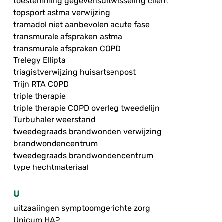
toestemming gegevensuitwisseling cliënt
topsport astma verwijzing
tramadol niet aanbevolen acute fase
transmurale afspraken astma
transmurale afspraken COPD
Trelegy Ellipta
triagistverwijzing huisartsenpost
Trijn RTA COPD
triple therapie
triple therapie COPD overleg tweedelijn
Turbuhaler weerstand
tweedegraads brandwonden verwijzing
brandwondencentrum
tweedegraads brandwondencentrum
type hechtmateriaal
U
uitzaaiingen symptoomgerichte zorg
Unicum HAP