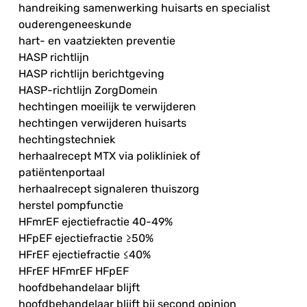
handreiking samenwerking huisarts en specialist
ouderengeneeskunde
hart- en vaatziekten preventie
HASP richtlijn
HASP richtlijn berichtgeving
HASP-richtlijn ZorgDomein
hechtingen moeilijk te verwijderen
hechtingen verwijderen huisarts
hechtingstechniek
herhaalrecept MTX via polikliniek of
patiëntenportaal
herhaalrecept signaleren thuiszorg
herstel pompfunctie
HFmrEF ejectiefractie 40-49%
HFpEF ejectiefractie ≥50%
HFrEF ejectiefractie ≤40%
HFrEF HFmrEF HFpEF
hoofdbehandelaar blijft
hoofdbehandelaar blijft bij second opinion