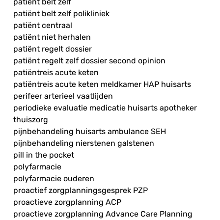
patiënt belt zelf
patiënt belt zelf polikliniek
patiënt centraal
patiënt niet herhalen
patiënt regelt dossier
patiënt regelt zelf dossier second opinion
patiëntreis acute keten
patiëntreis acute keten meldkamer HAP huisarts
perifeer arterieel vaatlijden
periodieke evaluatie medicatie huisarts apotheker
thuiszorg
pijnbehandeling huisarts ambulance SEH
pijnbehandeling nierstenen galstenen
pill in the pocket
polyfarmacie
polyfarmacie ouderen
proactief zorgplanningsgesprek PZP
proactieve zorgplanning ACP
proactieve zorgplanning Advance Care Planning