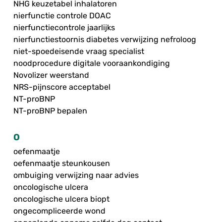
NHG keuzetabel inhalatoren
nierfunctie controle DOAC
nierfunctiecontrole jaarlijks
nierfunctiestoornis diabetes verwijzing nefroloog
niet-spoedeisende vraag specialist
noodprocedure digitale vooraankondiging
Novolizer weerstand
NRS-pijnscore acceptabel
NT-proBNP
NT-proBNP bepalen
O
oefenmaatje
oefenmaatje steunkousen
ombuiging verwijzing naar advies
oncologische ulcera
oncologische ulcera biopt
ongecompliceerde wond