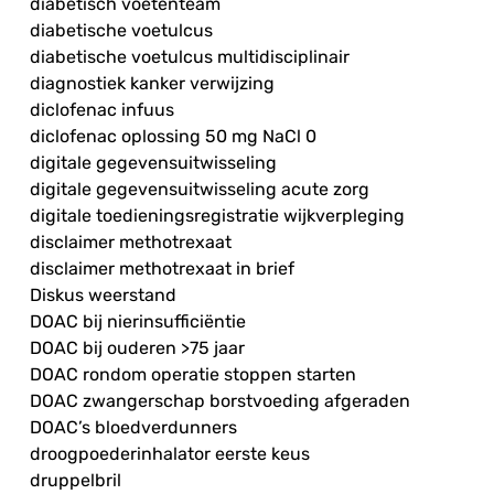
diabetisch voetenteam
diabetische voetulcus
diabetische voetulcus multidisciplinair
diagnostiek kanker verwijzing
diclofenac infuus
diclofenac oplossing 50 mg NaCl 0
digitale gegevensuitwisseling
digitale gegevensuitwisseling acute zorg
digitale toedieningsregistratie wijkverpleging
disclaimer methotrexaat
disclaimer methotrexaat in brief
Diskus weerstand
DOAC bij nierinsufficiëntie
DOAC bij ouderen >75 jaar
DOAC rondom operatie stoppen starten
DOAC zwangerschap borstvoeding afgeraden
DOAC’s bloedverdunners
droogpoederinhalator eerste keus
druppelbril