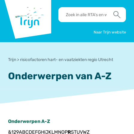
RSO
RTA's
Trijn
en
Zoek
werkafspraken
zoeken
Naar Trijn website
Trijn
>
risicofactoren hart- en vaatziekten regio Utrecht
Onderwerpen van A-Z
Onderwerpen A-Z
&
1
2
9
A
B
C
D
E
F
G
H
I
J
K
L
M
N
O
P
R
S
T
U
V
W
Z