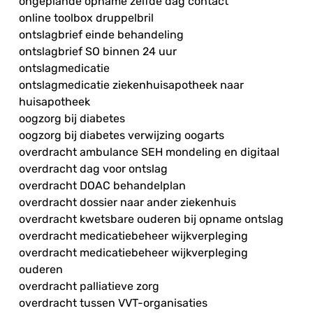
ongeplande opname zelfde dag contact
online toolbox druppelbril
ontslagbrief einde behandeling
ontslagbrief SO binnen 24 uur
ontslagmedicatie
ontslagmedicatie ziekenhuisapotheek naar
huisapotheek
oogzorg bij diabetes
oogzorg bij diabetes verwijzing oogarts
overdracht ambulance SEH mondeling en digitaal
overdracht dag voor ontslag
overdracht DOAC behandelplan
overdracht dossier naar ander ziekenhuis
overdracht kwetsbare ouderen bij opname ontslag
overdracht medicatiebeheer wijkverpleging
overdracht medicatiebeheer wijkverpleging
ouderen
overdracht palliatieve zorg
overdracht tussen VVT-organisaties