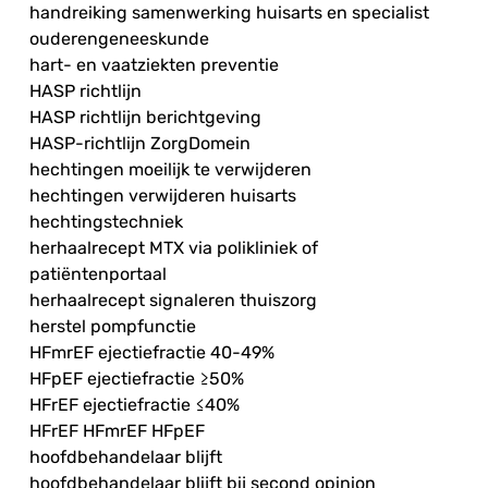
handreiking samenwerking huisarts en specialist
ouderengeneeskunde
hart- en vaatziekten preventie
HASP richtlijn
HASP richtlijn berichtgeving
HASP-richtlijn ZorgDomein
hechtingen moeilijk te verwijderen
hechtingen verwijderen huisarts
hechtingstechniek
herhaalrecept MTX via polikliniek of
patiëntenportaal
herhaalrecept signaleren thuiszorg
herstel pompfunctie
HFmrEF ejectiefractie 40-49%
HFpEF ejectiefractie ≥50%
HFrEF ejectiefractie ≤40%
HFrEF HFmrEF HFpEF
hoofdbehandelaar blijft
hoofdbehandelaar blijft bij second opinion