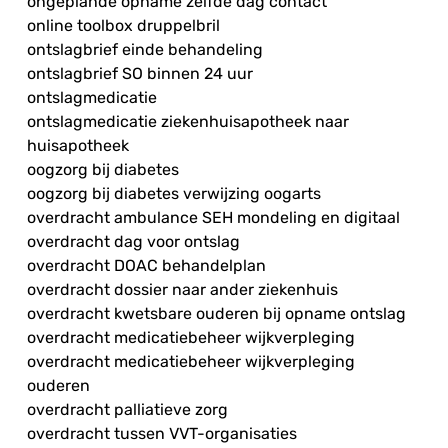
ongeplande opname zelfde dag contact
online toolbox druppelbril
ontslagbrief einde behandeling
ontslagbrief SO binnen 24 uur
ontslagmedicatie
ontslagmedicatie ziekenhuisapotheek naar
huisapotheek
oogzorg bij diabetes
oogzorg bij diabetes verwijzing oogarts
overdracht ambulance SEH mondeling en digitaal
overdracht dag voor ontslag
overdracht DOAC behandelplan
overdracht dossier naar ander ziekenhuis
overdracht kwetsbare ouderen bij opname ontslag
overdracht medicatiebeheer wijkverpleging
overdracht medicatiebeheer wijkverpleging
ouderen
overdracht palliatieve zorg
overdracht tussen VVT-organisaties