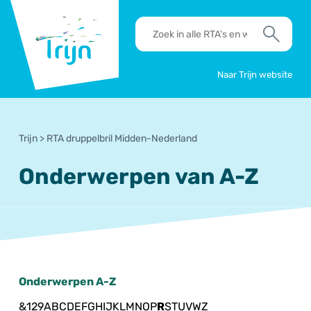
RSO
RTA's
Trijn
en
Zoek
werkafspraken
zoeken
Naar Trijn website
Trijn
>
RTA druppelbril Midden-Nederland
Onderwerpen van A-Z
Onderwerpen A-Z
&
1
2
9
A
B
C
D
E
F
G
H
I
J
K
L
M
N
O
P
R
S
T
U
V
W
Z