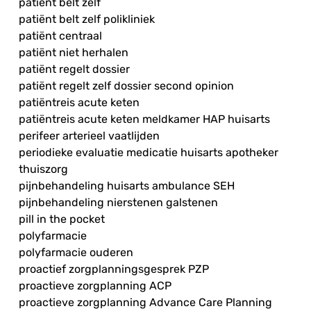
patiënt belt zelf
patiënt belt zelf polikliniek
patiënt centraal
patiënt niet herhalen
patiënt regelt dossier
patiënt regelt zelf dossier second opinion
patiëntreis acute keten
patiëntreis acute keten meldkamer HAP huisarts
perifeer arterieel vaatlijden
periodieke evaluatie medicatie huisarts apotheker
thuiszorg
pijnbehandeling huisarts ambulance SEH
pijnbehandeling nierstenen galstenen
pill in the pocket
polyfarmacie
polyfarmacie ouderen
proactief zorgplanningsgesprek PZP
proactieve zorgplanning ACP
proactieve zorgplanning Advance Care Planning