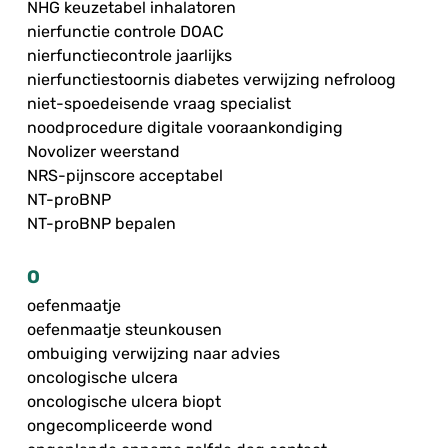
NHG keuzetabel inhalatoren
nierfunctie controle DOAC
nierfunctiecontrole jaarlijks
nierfunctiestoornis diabetes verwijzing nefroloog
niet-spoedeisende vraag specialist
noodprocedure digitale vooraankondiging
Novolizer weerstand
NRS-pijnscore acceptabel
NT-proBNP
NT-proBNP bepalen
O
oefenmaatje
oefenmaatje steunkousen
ombuiging verwijzing naar advies
oncologische ulcera
oncologische ulcera biopt
ongecompliceerde wond