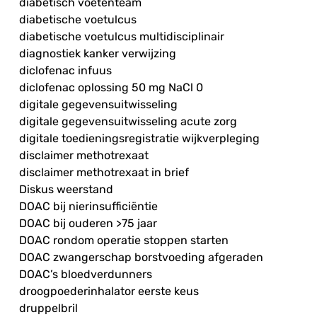
diabetisch voetenteam
diabetische voetulcus
diabetische voetulcus multidisciplinair
diagnostiek kanker verwijzing
diclofenac infuus
diclofenac oplossing 50 mg NaCl 0
digitale gegevensuitwisseling
digitale gegevensuitwisseling acute zorg
digitale toedieningsregistratie wijkverpleging
disclaimer methotrexaat
disclaimer methotrexaat in brief
Diskus weerstand
DOAC bij nierinsufficiëntie
DOAC bij ouderen >75 jaar
DOAC rondom operatie stoppen starten
DOAC zwangerschap borstvoeding afgeraden
DOAC’s bloedverdunners
droogpoederinhalator eerste keus
druppelbril