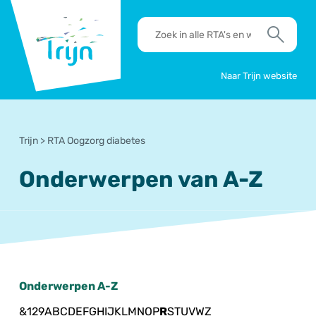
RSO
RTA's
Trijn
en
Zoek
werkafspraken
zoeken
Naar Trijn website
Trijn
>
RTA Oogzorg diabetes
Onderwerpen van A-Z
Onderwerpen A-Z
&
1
2
9
A
B
C
D
E
F
G
H
I
J
K
L
M
N
O
P
R
S
T
U
V
W
Z