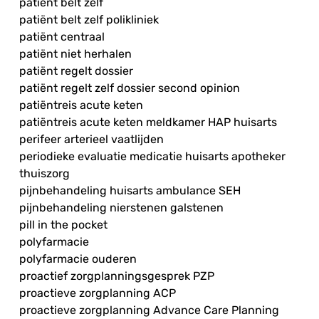
patiënt belt zelf
patiënt belt zelf polikliniek
patiënt centraal
patiënt niet herhalen
patiënt regelt dossier
patiënt regelt zelf dossier second opinion
patiëntreis acute keten
patiëntreis acute keten meldkamer HAP huisarts
perifeer arterieel vaatlijden
periodieke evaluatie medicatie huisarts apotheker
thuiszorg
pijnbehandeling huisarts ambulance SEH
pijnbehandeling nierstenen galstenen
pill in the pocket
polyfarmacie
polyfarmacie ouderen
proactief zorgplanningsgesprek PZP
proactieve zorgplanning ACP
proactieve zorgplanning Advance Care Planning