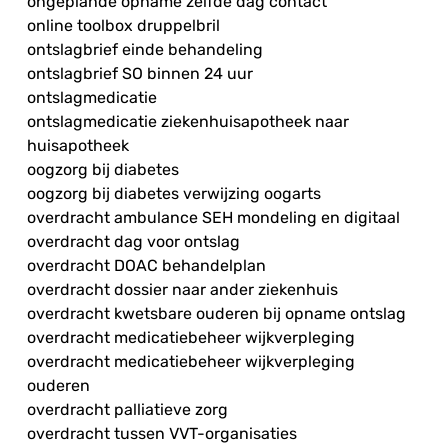
ongeplande opname zelfde dag contact
online toolbox druppelbril
ontslagbrief einde behandeling
ontslagbrief SO binnen 24 uur
ontslagmedicatie
ontslagmedicatie ziekenhuisapotheek naar
huisapotheek
oogzorg bij diabetes
oogzorg bij diabetes verwijzing oogarts
overdracht ambulance SEH mondeling en digitaal
overdracht dag voor ontslag
overdracht DOAC behandelplan
overdracht dossier naar ander ziekenhuis
overdracht kwetsbare ouderen bij opname ontslag
overdracht medicatiebeheer wijkverpleging
overdracht medicatiebeheer wijkverpleging
ouderen
overdracht palliatieve zorg
overdracht tussen VVT-organisaties