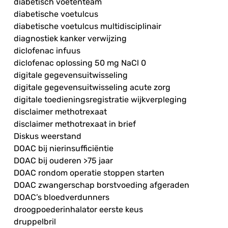
diabetisch voetenteam
diabetische voetulcus
diabetische voetulcus multidisciplinair
diagnostiek kanker verwijzing
diclofenac infuus
diclofenac oplossing 50 mg NaCl 0
digitale gegevensuitwisseling
digitale gegevensuitwisseling acute zorg
digitale toedieningsregistratie wijkverpleging
disclaimer methotrexaat
disclaimer methotrexaat in brief
Diskus weerstand
DOAC bij nierinsufficiëntie
DOAC bij ouderen >75 jaar
DOAC rondom operatie stoppen starten
DOAC zwangerschap borstvoeding afgeraden
DOAC’s bloedverdunners
droogpoederinhalator eerste keus
druppelbril