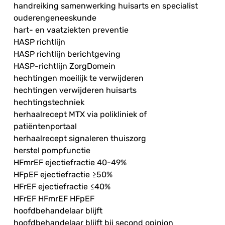
handreiking samenwerking huisarts en specialist
ouderengeneeskunde
hart- en vaatziekten preventie
HASP richtlijn
HASP richtlijn berichtgeving
HASP-richtlijn ZorgDomein
hechtingen moeilijk te verwijderen
hechtingen verwijderen huisarts
hechtingstechniek
herhaalrecept MTX via polikliniek of
patiëntenportaal
herhaalrecept signaleren thuiszorg
herstel pompfunctie
HFmrEF ejectiefractie 40-49%
HFpEF ejectiefractie ≥50%
HFrEF ejectiefractie ≤40%
HFrEF HFmrEF HFpEF
hoofdbehandelaar blijft
hoofdbehandelaar blijft bij second opinion