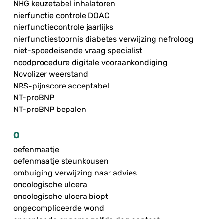
NHG keuzetabel inhalatoren
nierfunctie controle DOAC
nierfunctiecontrole jaarlijks
nierfunctiestoornis diabetes verwijzing nefroloog
niet-spoedeisende vraag specialist
noodprocedure digitale vooraankondiging
Novolizer weerstand
NRS-pijnscore acceptabel
NT-proBNP
NT-proBNP bepalen
O
oefenmaatje
oefenmaatje steunkousen
ombuiging verwijzing naar advies
oncologische ulcera
oncologische ulcera biopt
ongecompliceerde wond