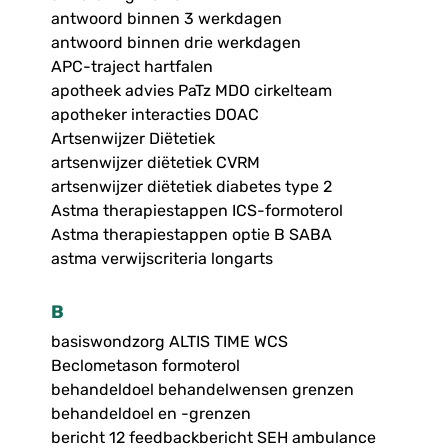
antwoord binnen 3 werkdagen
antwoord binnen drie werkdagen
APC-traject hartfalen
apotheek advies PaTz MDO cirkelteam
apotheker interacties DOAC
Artsenwijzer Diëtetiek
artsenwijzer diëtetiek CVRM
artsenwijzer diëtetiek diabetes type 2
Astma therapiestappen ICS-formoterol
Astma therapiestappen optie B SABA
astma verwijscriteria longarts
B
basiswondzorg ALTIS TIME WCS
Beclometason formoterol
behandeldoel behandelwensen grenzen
behandeldoel en -grenzen
bericht 12 feedbackbericht SEH ambulance