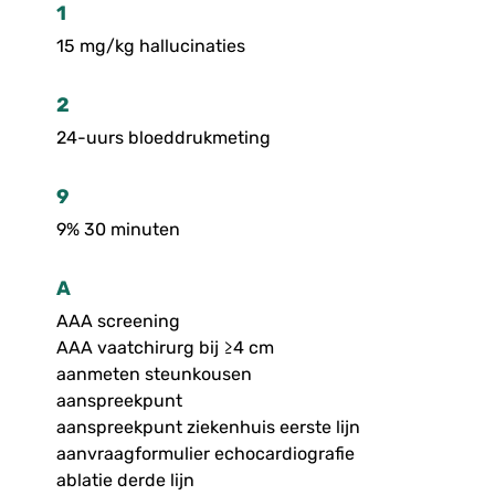
1
15 mg/kg hallucinaties
2
24-uurs bloeddrukmeting
9
9% 30 minuten
A
AAA screening
AAA vaatchirurg bij ≥4 cm
aanmeten steunkousen
aanspreekpunt
aanspreekpunt ziekenhuis eerste lijn
aanvraagformulier echocardiografie
ablatie derde lijn