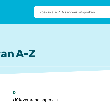
RTA's
en
sbrief
Leden
werkafspraken
zoeken
 we doen
De transformatie
RTA’s
an A-Z
&
>10% verbrand oppervlak