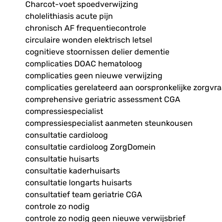
Charcot-voet spoedverwijzing
cholelithiasis acute pijn
chronisch AF frequentiecontrole
circulaire wonden elektrisch letsel
cognitieve stoornissen delier dementie
complicaties DOAC hematoloog
complicaties geen nieuwe verwijzing
complicaties gerelateerd aan oorspronkelijke zorgvr
comprehensive geriatric assessment CGA
compressiespecialist
compressiespecialist aanmeten steunkousen
consultatie cardioloog
consultatie cardioloog ZorgDomein
consultatie huisarts
consultatie kaderhuisarts
consultatie longarts huisarts
consultatief team geriatrie CGA
controle zo nodig
controle zo nodig geen nieuwe verwijsbrief