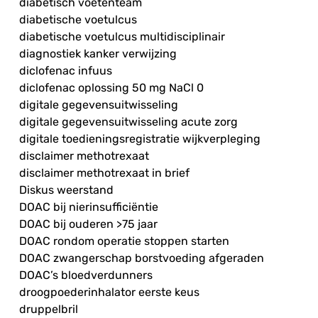
diabetisch voetenteam
diabetische voetulcus
diabetische voetulcus multidisciplinair
diagnostiek kanker verwijzing
diclofenac infuus
diclofenac oplossing 50 mg NaCl 0
digitale gegevensuitwisseling
digitale gegevensuitwisseling acute zorg
digitale toedieningsregistratie wijkverpleging
disclaimer methotrexaat
disclaimer methotrexaat in brief
Diskus weerstand
DOAC bij nierinsufficiëntie
DOAC bij ouderen >75 jaar
DOAC rondom operatie stoppen starten
DOAC zwangerschap borstvoeding afgeraden
DOAC’s bloedverdunners
droogpoederinhalator eerste keus
druppelbril