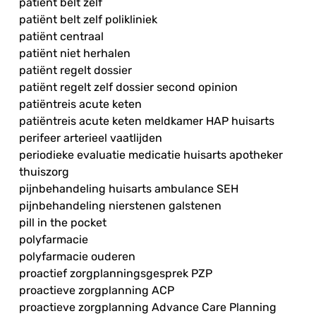
patiënt belt zelf
patiënt belt zelf polikliniek
patiënt centraal
patiënt niet herhalen
patiënt regelt dossier
patiënt regelt zelf dossier second opinion
patiëntreis acute keten
patiëntreis acute keten meldkamer HAP huisarts
perifeer arterieel vaatlijden
periodieke evaluatie medicatie huisarts apotheker
thuiszorg
pijnbehandeling huisarts ambulance SEH
pijnbehandeling nierstenen galstenen
pill in the pocket
polyfarmacie
polyfarmacie ouderen
proactief zorgplanningsgesprek PZP
proactieve zorgplanning ACP
proactieve zorgplanning Advance Care Planning