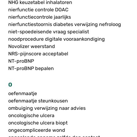
NHG keuzetabel inhalatoren
nierfunctie controle DOAC
nierfunctiecontrole jaarlijks
nierfunctiestoornis diabetes verwijzing nefroloog
niet-spoedeisende vraag specialist
noodprocedure digitale vooraankondiging
Novolizer weerstand
NRS-pijnscore acceptabel
NT-proBNP
NT-proBNP bepalen
O
oefenmaatje
oefenmaatje steunkousen
ombuiging verwijzing naar advies
oncologische ulcera
oncologische ulcera biopt
ongecompliceerde wond