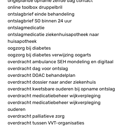
ongeplande opname zelfde dag contact
online toolbox druppelbril
ontslagbrief einde behandeling
ontslagbrief SO binnen 24 uur
ontslagmedicatie
ontslagmedicatie ziekenhuisapotheek naar
huisapotheek
oogzorg bij diabetes
oogzorg bij diabetes verwijzing oogarts
overdracht ambulance SEH mondeling en digitaal
overdracht dag voor ontslag
overdracht DOAC behandelplan
overdracht dossier naar ander ziekenhuis
overdracht kwetsbare ouderen bij opname ontslag
overdracht medicatiebeheer wijkverpleging
overdracht medicatiebeheer wijkverpleging
ouderen
overdracht palliatieve zorg
overdracht tussen VVT-organisaties