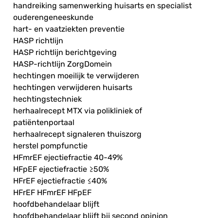
handreiking samenwerking huisarts en specialist
ouderengeneeskunde
hart- en vaatziekten preventie
HASP richtlijn
HASP richtlijn berichtgeving
HASP-richtlijn ZorgDomein
hechtingen moeilijk te verwijderen
hechtingen verwijderen huisarts
hechtingstechniek
herhaalrecept MTX via polikliniek of
patiëntenportaal
herhaalrecept signaleren thuiszorg
herstel pompfunctie
HFmrEF ejectiefractie 40-49%
HFpEF ejectiefractie ≥50%
HFrEF ejectiefractie ≤40%
HFrEF HFmrEF HFpEF
hoofdbehandelaar blijft
hoofdbehandelaar blijft bij second opinion