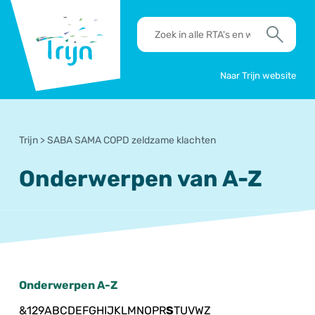
RSO
RTA's
Trijn
en
Zoek
werkafspraken
zoeken
Naar Trijn website
Trijn
>
SABA SAMA COPD zeldzame klachten
Onderwerpen van A-Z
Onderwerpen A-Z
&
1
2
9
A
B
C
D
E
F
G
H
I
J
K
L
M
N
O
P
R
S
T
U
V
W
Z