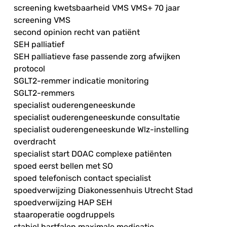
screening kwetsbaarheid VMS VMS+ 70 jaar
screening VMS
second opinion recht van patiënt
SEH palliatief
SEH palliatieve fase passende zorg afwijken
protocol
SGLT2-remmer indicatie monitoring
SGLT2-remmers
specialist ouderengeneeskunde
specialist ouderengeneeskunde consultatie
specialist ouderengeneeskunde Wlz-instelling
overdracht
specialist start DOAC complexe patiënten
spoed eerst bellen met SO
spoed telefonisch contact specialist
spoedverwijzing Diakonessenhuis Utrecht Stad
spoedverwijzing HAP SEH
staaroperatie oogdruppels
stabiel hartfalen maximale medicatie