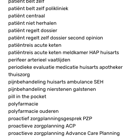
patiënt belt zelf
patiënt belt zelf polikliniek
patiënt centraal
patiënt niet herhalen
patiënt regelt dossier
patiënt regelt zelf dossier second opinion
patiëntreis acute keten
patiëntreis acute keten meldkamer HAP huisarts
perifeer arterieel vaatlijden
periodieke evaluatie medicatie huisarts apotheker
thuiszorg
pijnbehandeling huisarts ambulance SEH
pijnbehandeling nierstenen galstenen
pill in the pocket
polyfarmacie
polyfarmacie ouderen
proactief zorgplanningsgesprek PZP
proactieve zorgplanning ACP
proactieve zorgplanning Advance Care Planning