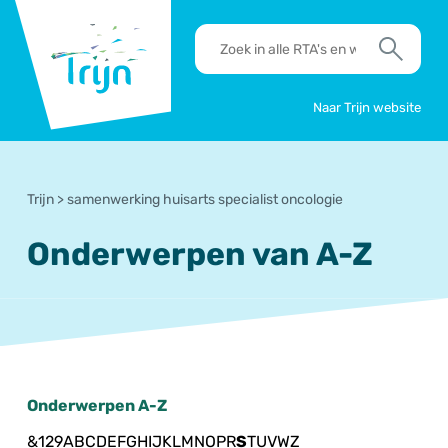
RSO
RTA's
Trijn
en
Zoek
werkafspraken
zoeken
Naar Trijn website
Trijn
>
samenwerking huisarts specialist oncologie
Onderwerpen van A-Z
Onderwerpen A-Z
&
1
2
9
A
B
C
D
E
F
G
H
I
J
K
L
M
N
O
P
R
S
T
U
V
W
Z