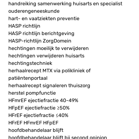
handreiking samenwerking huisarts en specialist
ouderengeneeskunde
hart- en vaatziekten preventie
HASP richtlijn
HASP richtlijn berichtgeving
HASP-richtlijn ZorgDomein
hechtingen moeilijk te verwijderen
hechtingen verwijderen huisarts
hechtingstechniek
herhaalrecept MTX via polikliniek of
patiëntenportaal
herhaalrecept signaleren thuiszorg
herstel pompfunctie
HFmrEF ejectiefractie 40-49%
HFpEF ejectiefractie ≥50%
HFrEF ejectiefractie ≤40%
HFrEF HFmrEF HFpEF
hoofdbehandelaar blijft
hoofdbehandelaar blijft bij second opinion