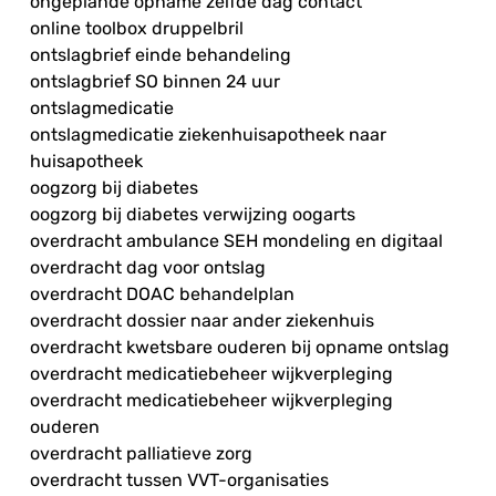
ongeplande opname zelfde dag contact
online toolbox druppelbril
ontslagbrief einde behandeling
ontslagbrief SO binnen 24 uur
ontslagmedicatie
ontslagmedicatie ziekenhuisapotheek naar
huisapotheek
oogzorg bij diabetes
oogzorg bij diabetes verwijzing oogarts
overdracht ambulance SEH mondeling en digitaal
overdracht dag voor ontslag
overdracht DOAC behandelplan
overdracht dossier naar ander ziekenhuis
overdracht kwetsbare ouderen bij opname ontslag
overdracht medicatiebeheer wijkverpleging
overdracht medicatiebeheer wijkverpleging
ouderen
overdracht palliatieve zorg
overdracht tussen VVT-organisaties