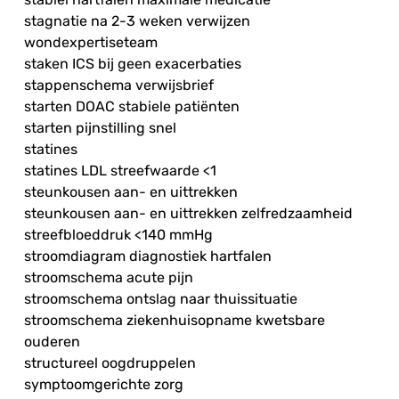
stagnatie na 2-3 weken verwijzen
wondexpertiseteam
staken ICS bij geen exacerbaties
stappenschema verwijsbrief
starten DOAC stabiele patiënten
starten pijnstilling snel
statines
statines LDL streefwaarde <1
steunkousen aan- en uittrekken
steunkousen aan- en uittrekken zelfredzaamheid
streefbloeddruk <140 mmHg
stroomdiagram diagnostiek hartfalen
stroomschema acute pijn
stroomschema ontslag naar thuissituatie
stroomschema ziekenhuisopname kwetsbare
ouderen
structureel oogdruppelen
symptoomgerichte zorg