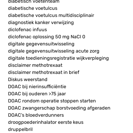
diabetisch voetenteam
diabetische voetulcus
diabetische voetulcus multidisciplinair
diagnostiek kanker verwijzing
diclofenac infuus
diclofenac oplossing 50 mg NaCl 0
digitale gegevensuitwisseling
digitale gegevensuitwisseling acute zorg
digitale toedieningsregistratie wijkverpleging
disclaimer methotrexaat
disclaimer methotrexaat in brief
Diskus weerstand
DOAC bij nierinsufficiëntie
DOAC bij ouderen >75 jaar
DOAC rondom operatie stoppen starten
DOAC zwangerschap borstvoeding afgeraden
DOAC’s bloedverdunners
droogpoederinhalator eerste keus
druppelbril