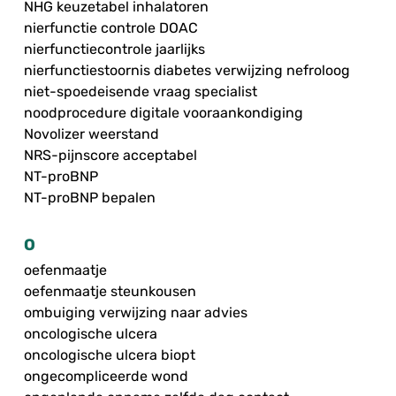
NHG keuzetabel inhalatoren
nierfunctie controle DOAC
nierfunctiecontrole jaarlijks
nierfunctiestoornis diabetes verwijzing nefroloog
niet-spoedeisende vraag specialist
noodprocedure digitale vooraankondiging
Novolizer weerstand
NRS-pijnscore acceptabel
NT-proBNP
NT-proBNP bepalen
O
oefenmaatje
oefenmaatje steunkousen
ombuiging verwijzing naar advies
oncologische ulcera
oncologische ulcera biopt
ongecompliceerde wond