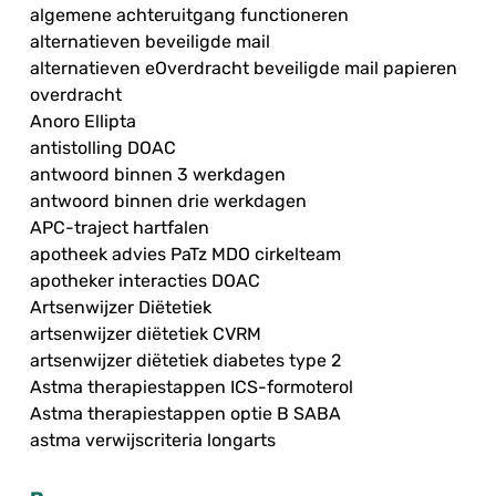
algemene achteruitgang functioneren
alternatieven beveiligde mail
alternatieven eOverdracht beveiligde mail papieren
overdracht
Anoro Ellipta
antistolling DOAC
antwoord binnen 3 werkdagen
antwoord binnen drie werkdagen
APC-traject hartfalen
apotheek advies PaTz MDO cirkelteam
apotheker interacties DOAC
Artsenwijzer Diëtetiek
artsenwijzer diëtetiek CVRM
artsenwijzer diëtetiek diabetes type 2
Astma therapiestappen ICS-formoterol
Astma therapiestappen optie B SABA
astma verwijscriteria longarts