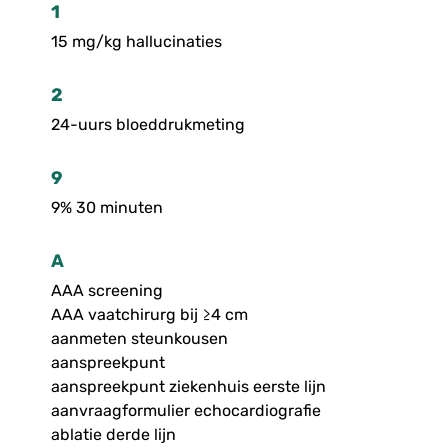
1
15 mg/kg hallucinaties
2
24-uurs bloeddrukmeting
9
9% 30 minuten
A
AAA screening
AAA vaatchirurg bij ≥4 cm
aanmeten steunkousen
aanspreekpunt
aanspreekpunt ziekenhuis eerste lijn
aanvraagformulier echocardiografie
ablatie derde lijn