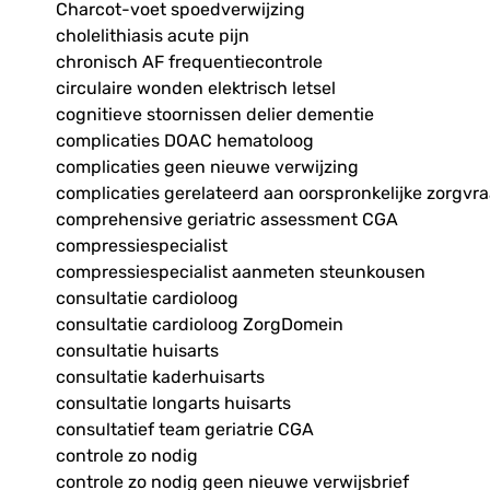
Charcot-voet spoedverwijzing
cholelithiasis acute pijn
chronisch AF frequentiecontrole
circulaire wonden elektrisch letsel
cognitieve stoornissen delier dementie
complicaties DOAC hematoloog
complicaties geen nieuwe verwijzing
complicaties gerelateerd aan oorspronkelijke zorgvr
comprehensive geriatric assessment CGA
compressiespecialist
compressiespecialist aanmeten steunkousen
consultatie cardioloog
consultatie cardioloog ZorgDomein
consultatie huisarts
consultatie kaderhuisarts
consultatie longarts huisarts
consultatief team geriatrie CGA
controle zo nodig
controle zo nodig geen nieuwe verwijsbrief