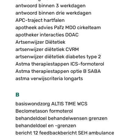
antwoord binnen 3 werkdagen
antwoord binnen drie werkdagen
APC-traject hartfalen
apotheek advies PaTz MDO cirkelteam
apotheker interacties DOAC
Artsenwijzer Diëtetiek
artsenwijzer diëtetiek CVRM
artsenwijzer diëtetiek diabetes type 2
Astma therapiestappen ICS-formoterol
Astma therapiestappen optie B SABA
astma verwijscriteria longarts
B
basiswondzorg ALTIS TIME WCS
Beclometason formoterol
behandeldoel behandelwensen grenzen
behandeldoel en -grenzen
bericht 12 feedbackbericht SEH ambulance