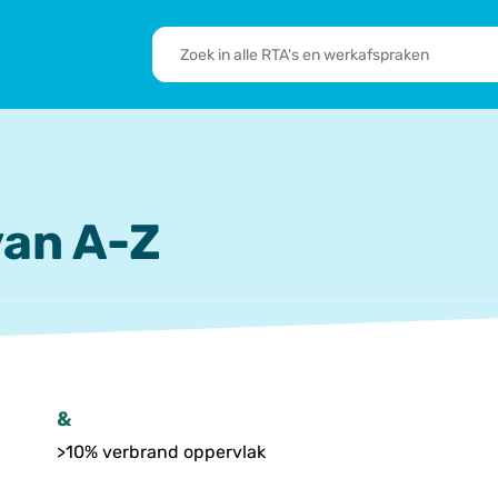
RTA's
en
sbrief
Leden
werkafspraken
zoeken
 we doen
De transformatie
RTA’s
an A-Z
&
>10% verbrand oppervlak