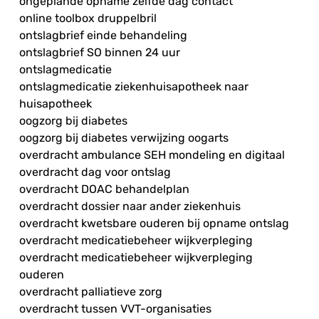
ongeplande opname zelfde dag contact
online toolbox druppelbril
ontslagbrief einde behandeling
ontslagbrief SO binnen 24 uur
ontslagmedicatie
ontslagmedicatie ziekenhuisapotheek naar
huisapotheek
oogzorg bij diabetes
oogzorg bij diabetes verwijzing oogarts
overdracht ambulance SEH mondeling en digitaal
overdracht dag voor ontslag
overdracht DOAC behandelplan
overdracht dossier naar ander ziekenhuis
overdracht kwetsbare ouderen bij opname ontslag
overdracht medicatiebeheer wijkverpleging
overdracht medicatiebeheer wijkverpleging
ouderen
overdracht palliatieve zorg
overdracht tussen VVT-organisaties