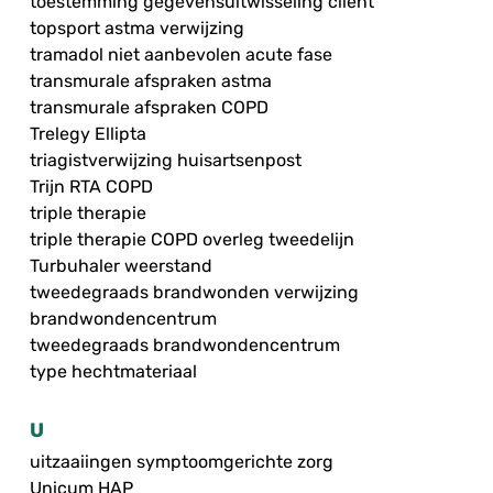
toestemming gegevensuitwisseling cliënt
topsport astma verwijzing
tramadol niet aanbevolen acute fase
transmurale afspraken astma
transmurale afspraken COPD
Trelegy Ellipta
triagistverwijzing huisartsenpost
Trijn RTA COPD
triple therapie
triple therapie COPD overleg tweedelijn
Turbuhaler weerstand
tweedegraads brandwonden verwijzing
brandwondencentrum
tweedegraads brandwondencentrum
type hechtmateriaal
U
uitzaaiingen symptoomgerichte zorg
Unicum HAP