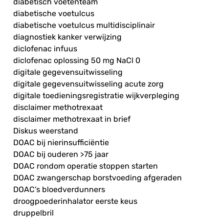
diabetisch voetenteam
diabetische voetulcus
diabetische voetulcus multidisciplinair
diagnostiek kanker verwijzing
diclofenac infuus
diclofenac oplossing 50 mg NaCl 0
digitale gegevensuitwisseling
digitale gegevensuitwisseling acute zorg
digitale toedieningsregistratie wijkverpleging
disclaimer methotrexaat
disclaimer methotrexaat in brief
Diskus weerstand
DOAC bij nierinsufficiëntie
DOAC bij ouderen >75 jaar
DOAC rondom operatie stoppen starten
DOAC zwangerschap borstvoeding afgeraden
DOAC’s bloedverdunners
droogpoederinhalator eerste keus
druppelbril