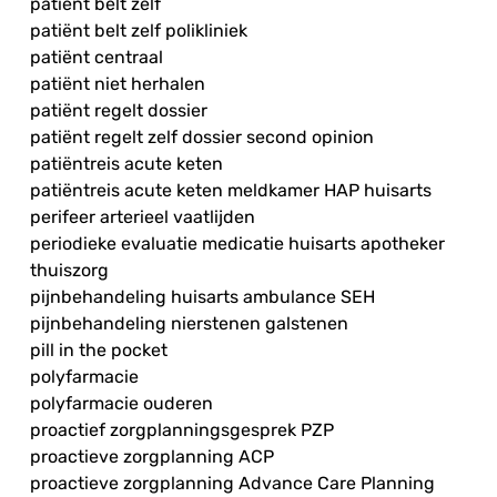
patiënt belt zelf
patiënt belt zelf polikliniek
patiënt centraal
patiënt niet herhalen
patiënt regelt dossier
patiënt regelt zelf dossier second opinion
patiëntreis acute keten
patiëntreis acute keten meldkamer HAP huisarts
perifeer arterieel vaatlijden
periodieke evaluatie medicatie huisarts apotheker
thuiszorg
pijnbehandeling huisarts ambulance SEH
pijnbehandeling nierstenen galstenen
pill in the pocket
polyfarmacie
polyfarmacie ouderen
proactief zorgplanningsgesprek PZP
proactieve zorgplanning ACP
proactieve zorgplanning Advance Care Planning