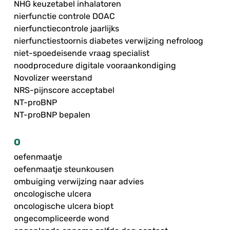
NHG keuzetabel inhalatoren
nierfunctie controle DOAC
nierfunctiecontrole jaarlijks
nierfunctiestoornis diabetes verwijzing nefroloog
niet-spoedeisende vraag specialist
noodprocedure digitale vooraankondiging
Novolizer weerstand
NRS-pijnscore acceptabel
NT-proBNP
NT-proBNP bepalen
O
oefenmaatje
oefenmaatje steunkousen
ombuiging verwijzing naar advies
oncologische ulcera
oncologische ulcera biopt
ongecompliceerde wond