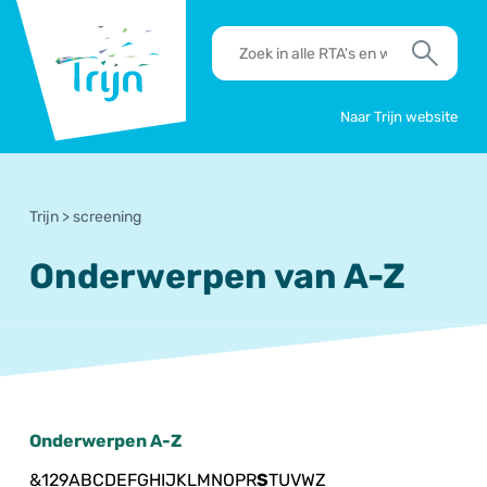
RSO
RTA's
Trijn
en
Zoek
werkafspraken
zoeken
Naar Trijn website
Trijn
>
screening
Onderwerpen van A-Z
Onderwerpen A-Z
&
1
2
9
A
B
C
D
E
F
G
H
I
J
K
L
M
N
O
P
R
S
T
U
V
W
Z