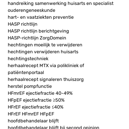
handreiking samenwerking huisarts en specialist
ouderengeneeskunde
hart- en vaatziekten preventie
HASP richtlijn
HASP richtlijn berichtgeving
HASP-richtlijn ZorgDomein
hechtingen moeilijk te verwijderen
hechtingen verwijderen huisarts
hechtingstechniek
herhaalrecept MTX via polikliniek of
patiëntenportaal
herhaalrecept signaleren thuiszorg
herstel pompfunctie
HFmrEF ejectiefractie 40-49%
HFpEF ejectiefractie ≥50%
HFrEF ejectiefractie ≤40%
HFrEF HFmrEF HFpEF
hoofdbehandelaar blijft
hoofdbehandelaar blijft bij second opinion