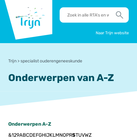
RSO
RTA's
Trijn
en
Zoek
werkafspraken
zoeken
Naar Trijn website
Trijn
>
specialist ouderengeneeskunde
Onderwerpen van A-Z
Onderwerpen A-Z
&
1
2
9
A
B
C
D
E
F
G
H
I
J
K
L
M
N
O
P
R
S
T
U
V
W
Z