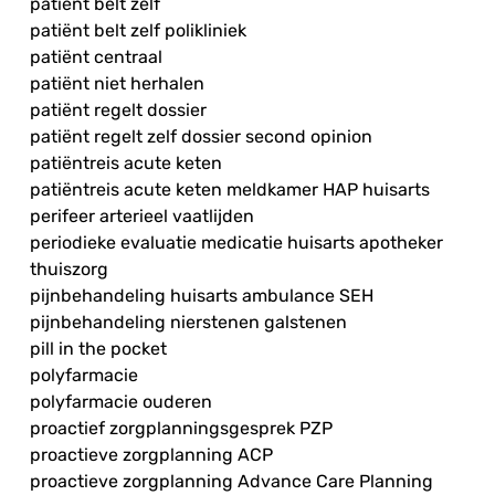
patiënt belt zelf
patiënt belt zelf polikliniek
patiënt centraal
patiënt niet herhalen
patiënt regelt dossier
patiënt regelt zelf dossier second opinion
patiëntreis acute keten
patiëntreis acute keten meldkamer HAP huisarts
perifeer arterieel vaatlijden
periodieke evaluatie medicatie huisarts apotheker
thuiszorg
pijnbehandeling huisarts ambulance SEH
pijnbehandeling nierstenen galstenen
pill in the pocket
polyfarmacie
polyfarmacie ouderen
proactief zorgplanningsgesprek PZP
proactieve zorgplanning ACP
proactieve zorgplanning Advance Care Planning