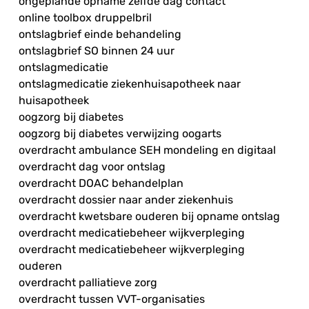
ongeplande opname zelfde dag contact
online toolbox druppelbril
ontslagbrief einde behandeling
ontslagbrief SO binnen 24 uur
ontslagmedicatie
ontslagmedicatie ziekenhuisapotheek naar
huisapotheek
oogzorg bij diabetes
oogzorg bij diabetes verwijzing oogarts
overdracht ambulance SEH mondeling en digitaal
overdracht dag voor ontslag
overdracht DOAC behandelplan
overdracht dossier naar ander ziekenhuis
overdracht kwetsbare ouderen bij opname ontslag
overdracht medicatiebeheer wijkverpleging
overdracht medicatiebeheer wijkverpleging
ouderen
overdracht palliatieve zorg
overdracht tussen VVT-organisaties