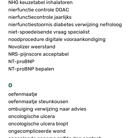
NHG keuzetabel inhalatoren
nierfunctie controle DOAC
nierfunctiecontrole jaarlijks
nierfunctiestoornis diabetes verwijzing nefroloog
niet-spoedeisende vraag specialist
noodprocedure digitale vooraankondiging
Novolizer weerstand
NRS-pijnscore acceptabel
NT-proBNP
NT-proBNP bepalen
O
oefenmaatje
oefenmaatje steunkousen
ombuiging verwijzing naar advies
oncologische ulcera
oncologische ulcera biopt
ongecompliceerde wond