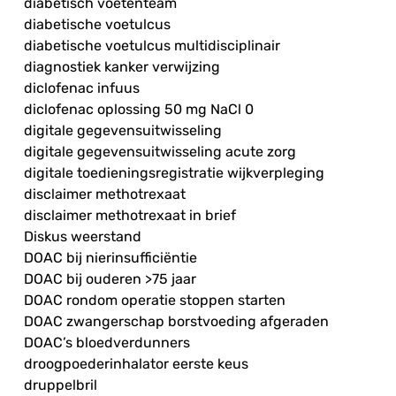
diabetisch voetenteam
diabetische voetulcus
diabetische voetulcus multidisciplinair
diagnostiek kanker verwijzing
diclofenac infuus
diclofenac oplossing 50 mg NaCl 0
digitale gegevensuitwisseling
digitale gegevensuitwisseling acute zorg
digitale toedieningsregistratie wijkverpleging
disclaimer methotrexaat
disclaimer methotrexaat in brief
Diskus weerstand
DOAC bij nierinsufficiëntie
DOAC bij ouderen >75 jaar
DOAC rondom operatie stoppen starten
DOAC zwangerschap borstvoeding afgeraden
DOAC’s bloedverdunners
droogpoederinhalator eerste keus
druppelbril