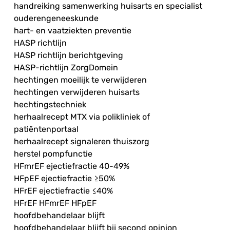
handreiking samenwerking huisarts en specialist
ouderengeneeskunde
hart- en vaatziekten preventie
HASP richtlijn
HASP richtlijn berichtgeving
HASP-richtlijn ZorgDomein
hechtingen moeilijk te verwijderen
hechtingen verwijderen huisarts
hechtingstechniek
herhaalrecept MTX via polikliniek of
patiëntenportaal
herhaalrecept signaleren thuiszorg
herstel pompfunctie
HFmrEF ejectiefractie 40-49%
HFpEF ejectiefractie ≥50%
HFrEF ejectiefractie ≤40%
HFrEF HFmrEF HFpEF
hoofdbehandelaar blijft
hoofdbehandelaar blijft bij second opinion