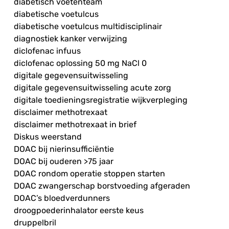
diabetisch voetenteam
diabetische voetulcus
diabetische voetulcus multidisciplinair
diagnostiek kanker verwijzing
diclofenac infuus
diclofenac oplossing 50 mg NaCl 0
digitale gegevensuitwisseling
digitale gegevensuitwisseling acute zorg
digitale toedieningsregistratie wijkverpleging
disclaimer methotrexaat
disclaimer methotrexaat in brief
Diskus weerstand
DOAC bij nierinsufficiëntie
DOAC bij ouderen >75 jaar
DOAC rondom operatie stoppen starten
DOAC zwangerschap borstvoeding afgeraden
DOAC’s bloedverdunners
droogpoederinhalator eerste keus
druppelbril