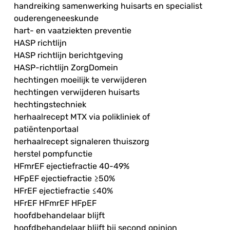
handreiking samenwerking huisarts en specialist
ouderengeneeskunde
hart- en vaatziekten preventie
HASP richtlijn
HASP richtlijn berichtgeving
HASP-richtlijn ZorgDomein
hechtingen moeilijk te verwijderen
hechtingen verwijderen huisarts
hechtingstechniek
herhaalrecept MTX via polikliniek of
patiëntenportaal
herhaalrecept signaleren thuiszorg
herstel pompfunctie
HFmrEF ejectiefractie 40-49%
HFpEF ejectiefractie ≥50%
HFrEF ejectiefractie ≤40%
HFrEF HFmrEF HFpEF
hoofdbehandelaar blijft
hoofdbehandelaar blijft bij second opinion