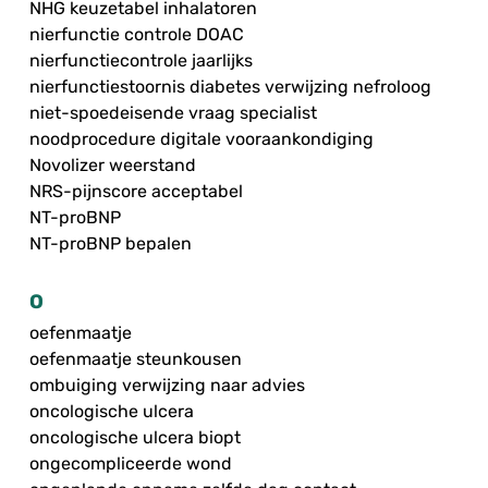
NHG keuzetabel inhalatoren
nierfunctie controle DOAC
nierfunctiecontrole jaarlijks
nierfunctiestoornis diabetes verwijzing nefroloog
niet-spoedeisende vraag specialist
noodprocedure digitale vooraankondiging
Novolizer weerstand
NRS-pijnscore acceptabel
NT-proBNP
NT-proBNP bepalen
O
oefenmaatje
oefenmaatje steunkousen
ombuiging verwijzing naar advies
oncologische ulcera
oncologische ulcera biopt
ongecompliceerde wond