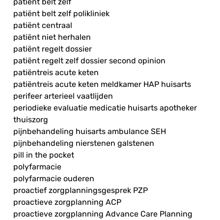
patiënt belt zelf
patiënt belt zelf polikliniek
patiënt centraal
patiënt niet herhalen
patiënt regelt dossier
patiënt regelt zelf dossier second opinion
patiëntreis acute keten
patiëntreis acute keten meldkamer HAP huisarts
perifeer arterieel vaatlijden
periodieke evaluatie medicatie huisarts apotheker
thuiszorg
pijnbehandeling huisarts ambulance SEH
pijnbehandeling nierstenen galstenen
pill in the pocket
polyfarmacie
polyfarmacie ouderen
proactief zorgplanningsgesprek PZP
proactieve zorgplanning ACP
proactieve zorgplanning Advance Care Planning