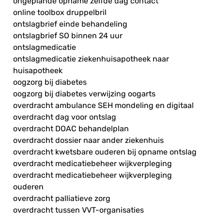
ongeplande opname zelfde dag contact
online toolbox druppelbril
ontslagbrief einde behandeling
ontslagbrief SO binnen 24 uur
ontslagmedicatie
ontslagmedicatie ziekenhuisapotheek naar
huisapotheek
oogzorg bij diabetes
oogzorg bij diabetes verwijzing oogarts
overdracht ambulance SEH mondeling en digitaal
overdracht dag voor ontslag
overdracht DOAC behandelplan
overdracht dossier naar ander ziekenhuis
overdracht kwetsbare ouderen bij opname ontslag
overdracht medicatiebeheer wijkverpleging
overdracht medicatiebeheer wijkverpleging
ouderen
overdracht palliatieve zorg
overdracht tussen VVT-organisaties