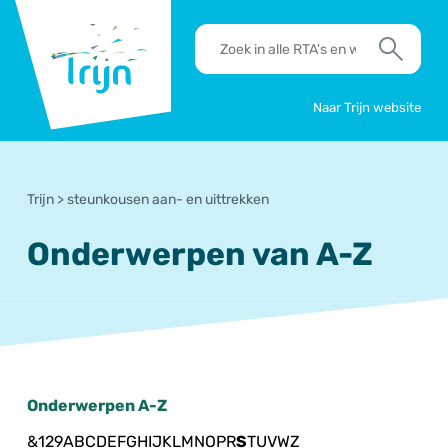
RSO
RTA's
Trijn
en
Zoek
werkafspraken
zoeken
Naar Trijn website
Trijn
>
steunkousen aan- en uittrekken
Onderwerpen van A-Z
Onderwerpen A-Z
&
1
2
9
A
B
C
D
E
F
G
H
I
J
K
L
M
N
O
P
R
S
T
U
V
W
Z