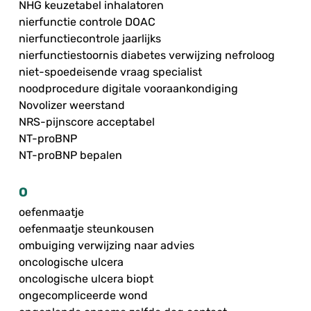
NHG keuzetabel inhalatoren
nierfunctie controle DOAC
nierfunctiecontrole jaarlijks
nierfunctiestoornis diabetes verwijzing nefroloog
niet-spoedeisende vraag specialist
noodprocedure digitale vooraankondiging
Novolizer weerstand
NRS-pijnscore acceptabel
NT-proBNP
NT-proBNP bepalen
O
oefenmaatje
oefenmaatje steunkousen
ombuiging verwijzing naar advies
oncologische ulcera
oncologische ulcera biopt
ongecompliceerde wond