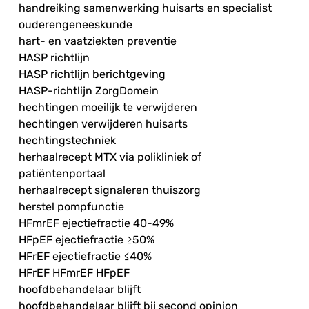
handreiking samenwerking huisarts en specialist
ouderengeneeskunde
hart- en vaatziekten preventie
HASP richtlijn
HASP richtlijn berichtgeving
HASP-richtlijn ZorgDomein
hechtingen moeilijk te verwijderen
hechtingen verwijderen huisarts
hechtingstechniek
herhaalrecept MTX via polikliniek of
patiëntenportaal
herhaalrecept signaleren thuiszorg
herstel pompfunctie
HFmrEF ejectiefractie 40-49%
HFpEF ejectiefractie ≥50%
HFrEF ejectiefractie ≤40%
HFrEF HFmrEF HFpEF
hoofdbehandelaar blijft
hoofdbehandelaar blijft bij second opinion