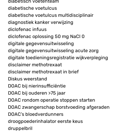
diabetisch voetenteam
diabetische voetulcus
diabetische voetulcus multidisciplinair
diagnostiek kanker verwijzing
diclofenac infuus
diclofenac oplossing 50 mg NaCl 0
digitale gegevensuitwisseling
digitale gegevensuitwisseling acute zorg
digitale toedieningsregistratie wijkverpleging
disclaimer methotrexaat
disclaimer methotrexaat in brief
Diskus weerstand
DOAC bij nierinsufficiëntie
DOAC bij ouderen >75 jaar
DOAC rondom operatie stoppen starten
DOAC zwangerschap borstvoeding afgeraden
DOAC’s bloedverdunners
droogpoederinhalator eerste keus
druppelbril