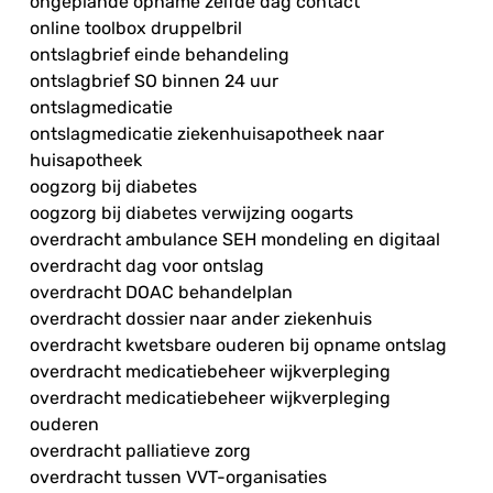
ongeplande opname zelfde dag contact
online toolbox druppelbril
ontslagbrief einde behandeling
ontslagbrief SO binnen 24 uur
ontslagmedicatie
ontslagmedicatie ziekenhuisapotheek naar
huisapotheek
oogzorg bij diabetes
oogzorg bij diabetes verwijzing oogarts
overdracht ambulance SEH mondeling en digitaal
overdracht dag voor ontslag
overdracht DOAC behandelplan
overdracht dossier naar ander ziekenhuis
overdracht kwetsbare ouderen bij opname ontslag
overdracht medicatiebeheer wijkverpleging
overdracht medicatiebeheer wijkverpleging
ouderen
overdracht palliatieve zorg
overdracht tussen VVT-organisaties