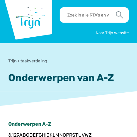
RSO
RTA's
Trijn
en
Zoek
werkafspraken
zoeken
Naar Trijn website
Trijn
>
taakverdeling
Onderwerpen van A-Z
Onderwerpen A-Z
&
1
2
9
A
B
C
D
E
F
G
H
I
J
K
L
M
N
O
P
R
S
T
U
V
W
Z