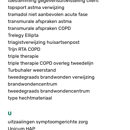
toestemming gegevensuitwisseling cliënt
topsport astma verwijzing
tramadol niet aanbevolen acute fase
transmurale afspraken astma
transmurale afspraken COPD
Trelegy Ellipta
triagistverwijzing huisartsenpost
Trijn RTA COPD
triple therapie
triple therapie COPD overleg tweedelijn
Turbuhaler weerstand
tweedegraads brandwonden verwijzing
brandwondencentrum
tweedegraads brandwondencentrum
type hechtmateriaal
U
uitzaaiingen symptoomgerichte zorg
Unicum HAP