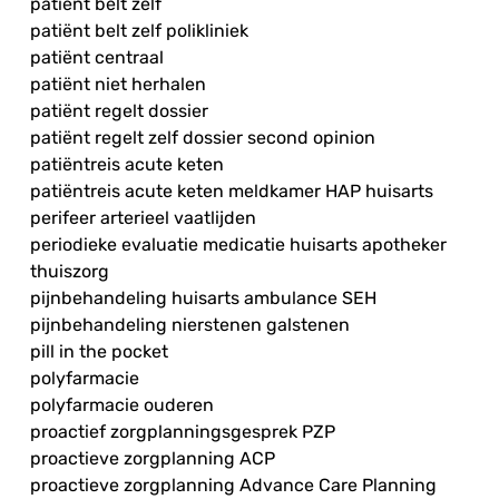
patiënt belt zelf
patiënt belt zelf polikliniek
patiënt centraal
patiënt niet herhalen
patiënt regelt dossier
patiënt regelt zelf dossier second opinion
patiëntreis acute keten
patiëntreis acute keten meldkamer HAP huisarts
perifeer arterieel vaatlijden
periodieke evaluatie medicatie huisarts apotheker
thuiszorg
pijnbehandeling huisarts ambulance SEH
pijnbehandeling nierstenen galstenen
pill in the pocket
polyfarmacie
polyfarmacie ouderen
proactief zorgplanningsgesprek PZP
proactieve zorgplanning ACP
proactieve zorgplanning Advance Care Planning