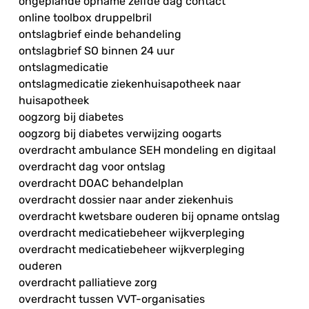
ongeplande opname zelfde dag contact
online toolbox druppelbril
ontslagbrief einde behandeling
ontslagbrief SO binnen 24 uur
ontslagmedicatie
ontslagmedicatie ziekenhuisapotheek naar
huisapotheek
oogzorg bij diabetes
oogzorg bij diabetes verwijzing oogarts
overdracht ambulance SEH mondeling en digitaal
overdracht dag voor ontslag
overdracht DOAC behandelplan
overdracht dossier naar ander ziekenhuis
overdracht kwetsbare ouderen bij opname ontslag
overdracht medicatiebeheer wijkverpleging
overdracht medicatiebeheer wijkverpleging
ouderen
overdracht palliatieve zorg
overdracht tussen VVT-organisaties