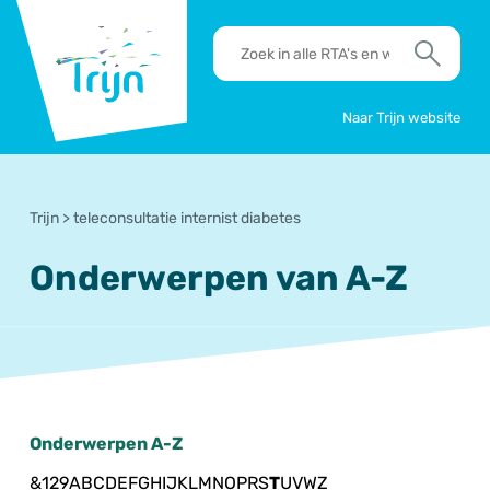
RSO
RTA's
Trijn
en
Zoek
werkafspraken
zoeken
Naar Trijn website
Trijn
>
teleconsultatie internist diabetes
Onderwerpen van A-Z
Onderwerpen A-Z
&
1
2
9
A
B
C
D
E
F
G
H
I
J
K
L
M
N
O
P
R
S
T
U
V
W
Z