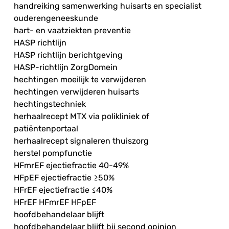
handreiking samenwerking huisarts en specialist
ouderengeneeskunde
hart- en vaatziekten preventie
HASP richtlijn
HASP richtlijn berichtgeving
HASP-richtlijn ZorgDomein
hechtingen moeilijk te verwijderen
hechtingen verwijderen huisarts
hechtingstechniek
herhaalrecept MTX via polikliniek of
patiëntenportaal
herhaalrecept signaleren thuiszorg
herstel pompfunctie
HFmrEF ejectiefractie 40-49%
HFpEF ejectiefractie ≥50%
HFrEF ejectiefractie ≤40%
HFrEF HFmrEF HFpEF
hoofdbehandelaar blijft
hoofdbehandelaar blijft bij second opinion