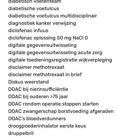
diabetisch voetenteam
diabetische voetulcus
diabetische voetulcus multidisciplinair
diagnostiek kanker verwijzing
diclofenac infuus
diclofenac oplossing 50 mg NaCl 0
digitale gegevensuitwisseling
digitale gegevensuitwisseling acute zorg
digitale toedieningsregistratie wijkverpleging
disclaimer methotrexaat
disclaimer methotrexaat in brief
Diskus weerstand
DOAC bij nierinsufficiëntie
DOAC bij ouderen >75 jaar
DOAC rondom operatie stoppen starten
DOAC zwangerschap borstvoeding afgeraden
DOAC’s bloedverdunners
droogpoederinhalator eerste keus
druppelbril