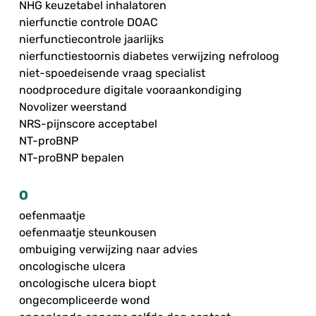
NHG keuzetabel inhalatoren
nierfunctie controle DOAC
nierfunctiecontrole jaarlijks
nierfunctiestoornis diabetes verwijzing nefroloog
niet-spoedeisende vraag specialist
noodprocedure digitale vooraankondiging
Novolizer weerstand
NRS-pijnscore acceptabel
NT-proBNP
NT-proBNP bepalen
O
oefenmaatje
oefenmaatje steunkousen
ombuiging verwijzing naar advies
oncologische ulcera
oncologische ulcera biopt
ongecompliceerde wond