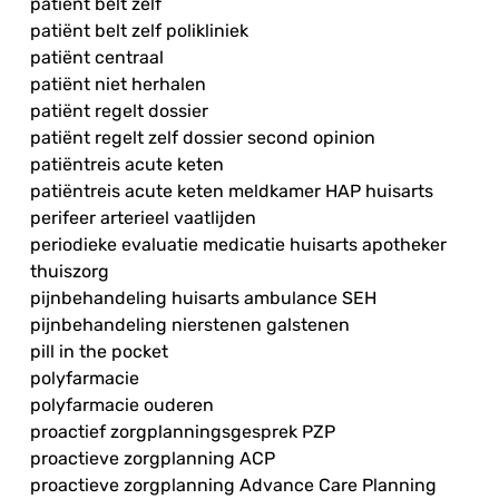
patiënt belt zelf
patiënt belt zelf polikliniek
patiënt centraal
patiënt niet herhalen
patiënt regelt dossier
patiënt regelt zelf dossier second opinion
patiëntreis acute keten
patiëntreis acute keten meldkamer HAP huisarts
perifeer arterieel vaatlijden
periodieke evaluatie medicatie huisarts apotheker
thuiszorg
pijnbehandeling huisarts ambulance SEH
pijnbehandeling nierstenen galstenen
pill in the pocket
polyfarmacie
polyfarmacie ouderen
proactief zorgplanningsgesprek PZP
proactieve zorgplanning ACP
proactieve zorgplanning Advance Care Planning