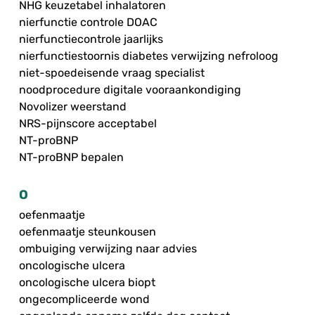
NHG keuzetabel inhalatoren
nierfunctie controle DOAC
nierfunctiecontrole jaarlijks
nierfunctiestoornis diabetes verwijzing nefroloog
niet-spoedeisende vraag specialist
noodprocedure digitale vooraankondiging
Novolizer weerstand
NRS-pijnscore acceptabel
NT-proBNP
NT-proBNP bepalen
O
oefenmaatje
oefenmaatje steunkousen
ombuiging verwijzing naar advies
oncologische ulcera
oncologische ulcera biopt
ongecompliceerde wond