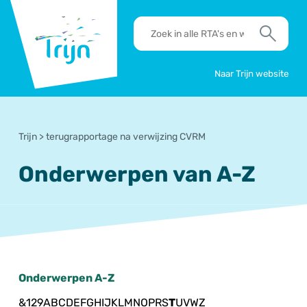
RSO
RTA's
Trijn
en
Zoek
werkafspraken
zoeken
Naar Trijn website
Trijn
>
terugrapportage na verwijzing CVRM
Onderwerpen van A-Z
Onderwerpen A-Z
&
1
2
9
A
B
C
D
E
F
G
H
I
J
K
L
M
N
O
P
R
S
T
U
V
W
Z