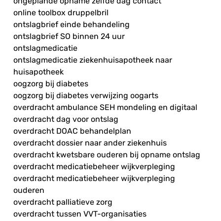
ongeplande opname zelfde dag contact
online toolbox druppelbril
ontslagbrief einde behandeling
ontslagbrief SO binnen 24 uur
ontslagmedicatie
ontslagmedicatie ziekenhuisapotheek naar
huisapotheek
oogzorg bij diabetes
oogzorg bij diabetes verwijzing oogarts
overdracht ambulance SEH mondeling en digitaal
overdracht dag voor ontslag
overdracht DOAC behandelplan
overdracht dossier naar ander ziekenhuis
overdracht kwetsbare ouderen bij opname ontslag
overdracht medicatiebeheer wijkverpleging
overdracht medicatiebeheer wijkverpleging
ouderen
overdracht palliatieve zorg
overdracht tussen VVT-organisaties