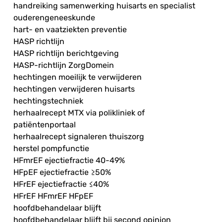
handreiking samenwerking huisarts en specialist
ouderengeneeskunde
hart- en vaatziekten preventie
HASP richtlijn
HASP richtlijn berichtgeving
HASP-richtlijn ZorgDomein
hechtingen moeilijk te verwijderen
hechtingen verwijderen huisarts
hechtingstechniek
herhaalrecept MTX via polikliniek of
patiëntenportaal
herhaalrecept signaleren thuiszorg
herstel pompfunctie
HFmrEF ejectiefractie 40-49%
HFpEF ejectiefractie ≥50%
HFrEF ejectiefractie ≤40%
HFrEF HFmrEF HFpEF
hoofdbehandelaar blijft
hoofdbehandelaar blijft bij second opinion