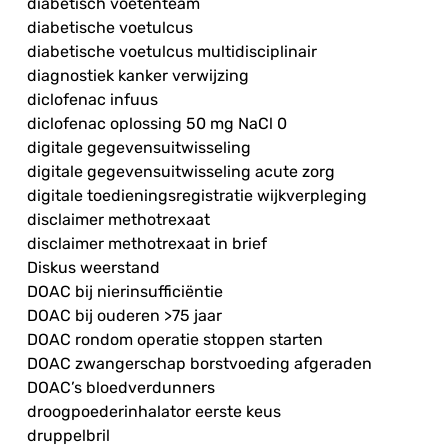
diabetisch voetenteam
diabetische voetulcus
diabetische voetulcus multidisciplinair
diagnostiek kanker verwijzing
diclofenac infuus
diclofenac oplossing 50 mg NaCl 0
digitale gegevensuitwisseling
digitale gegevensuitwisseling acute zorg
digitale toedieningsregistratie wijkverpleging
disclaimer methotrexaat
disclaimer methotrexaat in brief
Diskus weerstand
DOAC bij nierinsufficiëntie
DOAC bij ouderen >75 jaar
DOAC rondom operatie stoppen starten
DOAC zwangerschap borstvoeding afgeraden
DOAC’s bloedverdunners
droogpoederinhalator eerste keus
druppelbril