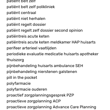
patiënt belt zelf
patiënt belt zelf polikliniek
patiënt centraal
patiënt niet herhalen
patiënt regelt dossier
patiënt regelt zelf dossier second opinion
patiëntreis acute keten
patiëntreis acute keten meldkamer HAP huisarts
perifeer arterieel vaatlijden
periodieke evaluatie medicatie huisarts apotheker
thuiszorg
pijnbehandeling huisarts ambulance SEH
pijnbehandeling nierstenen galstenen
pill in the pocket
polyfarmacie
polyfarmacie ouderen
proactief zorgplanningsgesprek PZP
proactieve zorgplanning ACP
proactieve zorgplanning Advance Care Planning