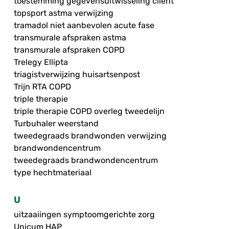
toestemming gegevensuitwisseling cliënt
topsport astma verwijzing
tramadol niet aanbevolen acute fase
transmurale afspraken astma
transmurale afspraken COPD
Trelegy Ellipta
triagistverwijzing huisartsenpost
Trijn RTA COPD
triple therapie
triple therapie COPD overleg tweedelijn
Turbuhaler weerstand
tweedegraads brandwonden verwijzing
brandwondencentrum
tweedegraads brandwondencentrum
type hechtmateriaal
U
uitzaaiingen symptoomgerichte zorg
Unicum HAP