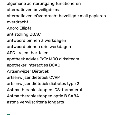
algemene achteruitgang functioneren
alternatieven beveiligde mail
alternatieven eOverdracht beveiligde mail papieren
overdracht
Anoro Ellipta
antistolling DOAC
antwoord binnen 3 werkdagen
antwoord binnen drie werkdagen
APC-traject hartfalen
apotheek advies PaTz MDO cirkelteam
apotheker interacties DOAC
Artsenwijzer Diëtetiek
artsenwijzer diëtetiek CVRM
artsenwijzer diëtetiek diabetes type 2
Astma therapiestappen ICS-formoterol
Astma therapiestappen optie B SABA
astma verwijscriteria longarts