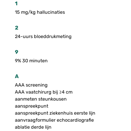
1
15 mg/kg hallucinaties
2
24-uurs bloeddrukmeting
9
9% 30 minuten
A
AAA screening
AAA vaatchirurg bij ≥4 cm
aanmeten steunkousen
aanspreekpunt
aanspreekpunt ziekenhuis eerste lijn
aanvraagformulier echocardiografie
ablatie derde lijn