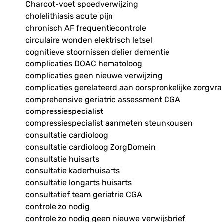
Charcot-voet spoedverwijzing
cholelithiasis acute pijn
chronisch AF frequentiecontrole
circulaire wonden elektrisch letsel
cognitieve stoornissen delier dementie
complicaties DOAC hematoloog
complicaties geen nieuwe verwijzing
complicaties gerelateerd aan oorspronkelijke zorgvr
comprehensive geriatric assessment CGA
compressiespecialist
compressiespecialist aanmeten steunkousen
consultatie cardioloog
consultatie cardioloog ZorgDomein
consultatie huisarts
consultatie kaderhuisarts
consultatie longarts huisarts
consultatief team geriatrie CGA
controle zo nodig
controle zo nodig geen nieuwe verwijsbrief