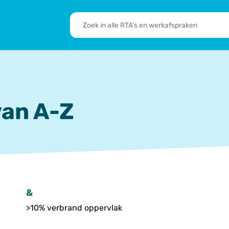
RTA's
en
sbrief
Leden
werkafspraken
zoeken
 we doen
De transformatie
RTA’s
an A-Z
&
>10% verbrand oppervlak