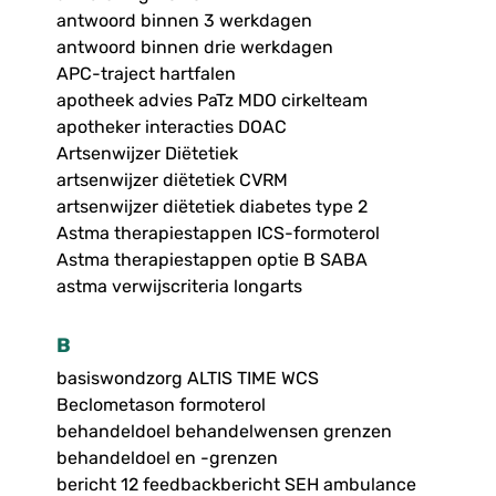
antwoord binnen 3 werkdagen
antwoord binnen drie werkdagen
APC-traject hartfalen
apotheek advies PaTz MDO cirkelteam
apotheker interacties DOAC
Artsenwijzer Diëtetiek
artsenwijzer diëtetiek CVRM
artsenwijzer diëtetiek diabetes type 2
Astma therapiestappen ICS-formoterol
Astma therapiestappen optie B SABA
astma verwijscriteria longarts
B
basiswondzorg ALTIS TIME WCS
Beclometason formoterol
behandeldoel behandelwensen grenzen
behandeldoel en -grenzen
bericht 12 feedbackbericht SEH ambulance