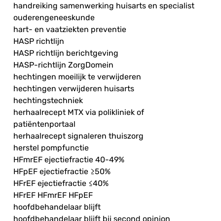
handreiking samenwerking huisarts en specialist
ouderengeneeskunde
hart- en vaatziekten preventie
HASP richtlijn
HASP richtlijn berichtgeving
HASP-richtlijn ZorgDomein
hechtingen moeilijk te verwijderen
hechtingen verwijderen huisarts
hechtingstechniek
herhaalrecept MTX via polikliniek of
patiëntenportaal
herhaalrecept signaleren thuiszorg
herstel pompfunctie
HFmrEF ejectiefractie 40-49%
HFpEF ejectiefractie ≥50%
HFrEF ejectiefractie ≤40%
HFrEF HFmrEF HFpEF
hoofdbehandelaar blijft
hoofdbehandelaar blijft bij second opinion