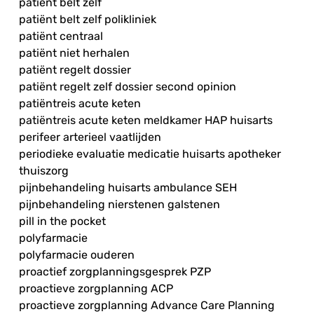
patiënt belt zelf
patiënt belt zelf polikliniek
patiënt centraal
patiënt niet herhalen
patiënt regelt dossier
patiënt regelt zelf dossier second opinion
patiëntreis acute keten
patiëntreis acute keten meldkamer HAP huisarts
perifeer arterieel vaatlijden
periodieke evaluatie medicatie huisarts apotheker
thuiszorg
pijnbehandeling huisarts ambulance SEH
pijnbehandeling nierstenen galstenen
pill in the pocket
polyfarmacie
polyfarmacie ouderen
proactief zorgplanningsgesprek PZP
proactieve zorgplanning ACP
proactieve zorgplanning Advance Care Planning