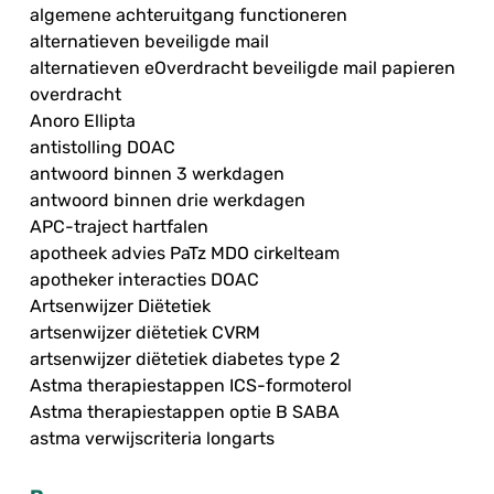
algemene achteruitgang functioneren
alternatieven beveiligde mail
alternatieven eOverdracht beveiligde mail papieren
overdracht
Anoro Ellipta
antistolling DOAC
antwoord binnen 3 werkdagen
antwoord binnen drie werkdagen
APC-traject hartfalen
apotheek advies PaTz MDO cirkelteam
apotheker interacties DOAC
Artsenwijzer Diëtetiek
artsenwijzer diëtetiek CVRM
artsenwijzer diëtetiek diabetes type 2
Astma therapiestappen ICS-formoterol
Astma therapiestappen optie B SABA
astma verwijscriteria longarts