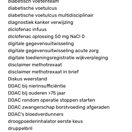
diabetisch voetenteam
diabetische voetulcus
diabetische voetulcus multidisciplinair
diagnostiek kanker verwijzing
diclofenac infuus
diclofenac oplossing 50 mg NaCl 0
digitale gegevensuitwisseling
digitale gegevensuitwisseling acute zorg
digitale toedieningsregistratie wijkverpleging
disclaimer methotrexaat
disclaimer methotrexaat in brief
Diskus weerstand
DOAC bij nierinsufficiëntie
DOAC bij ouderen >75 jaar
DOAC rondom operatie stoppen starten
DOAC zwangerschap borstvoeding afgeraden
DOAC’s bloedverdunners
droogpoederinhalator eerste keus
druppelbril