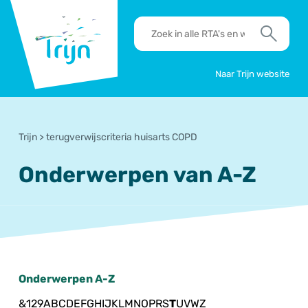
RSO
RTA's
Trijn
en
Zoek
werkafspraken
zoeken
Naar Trijn website
Trijn
>
terugverwijscriteria huisarts COPD
Onderwerpen van A-Z
Onderwerpen A-Z
&
1
2
9
A
B
C
D
E
F
G
H
I
J
K
L
M
N
O
P
R
S
T
U
V
W
Z