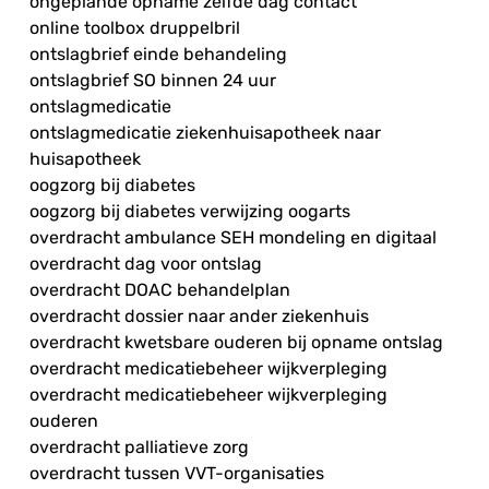
ongeplande opname zelfde dag contact
online toolbox druppelbril
ontslagbrief einde behandeling
ontslagbrief SO binnen 24 uur
ontslagmedicatie
ontslagmedicatie ziekenhuisapotheek naar
huisapotheek
oogzorg bij diabetes
oogzorg bij diabetes verwijzing oogarts
overdracht ambulance SEH mondeling en digitaal
overdracht dag voor ontslag
overdracht DOAC behandelplan
overdracht dossier naar ander ziekenhuis
overdracht kwetsbare ouderen bij opname ontslag
overdracht medicatiebeheer wijkverpleging
overdracht medicatiebeheer wijkverpleging
ouderen
overdracht palliatieve zorg
overdracht tussen VVT-organisaties