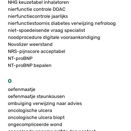
NHG keuzetabel inhalatoren
nierfunctie controle DOAC
nierfunctiecontrole jaarlijks
nierfunctiestoornis diabetes verwijzing nefroloog
niet-spoedeisende vraag specialist
noodprocedure digitale vooraankondiging
Novolizer weerstand
NRS-pijnscore acceptabel
NT-proBNP
NT-proBNP bepalen
O
oefenmaatje
oefenmaatje steunkousen
ombuiging verwijzing naar advies
oncologische ulcera
oncologische ulcera biopt
ongecompliceerde wond