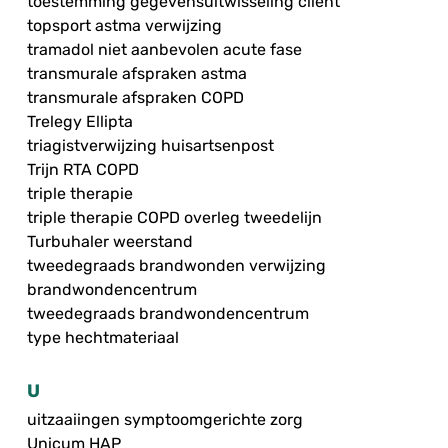
toestemming gegevensuitwisseling cliënt
topsport astma verwijzing
tramadol niet aanbevolen acute fase
transmurale afspraken astma
transmurale afspraken COPD
Trelegy Ellipta
triagistverwijzing huisartsenpost
Trijn RTA COPD
triple therapie
triple therapie COPD overleg tweedelijn
Turbuhaler weerstand
tweedegraads brandwonden verwijzing
brandwondencentrum
tweedegraads brandwondencentrum
type hechtmateriaal
U
uitzaaiingen symptoomgerichte zorg
Unicum HAP