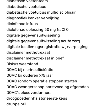
diabetisch voetenteam
diabetische voetulcus
diabetische voetulcus multidisciplinair
diagnostiek kanker verwijzing
diclofenac infuus
diclofenac oplossing 50 mg NaCl 0
digitale gegevensuitwisseling
digitale gegevensuitwisseling acute zorg
digitale toedieningsregistratie wijkverpleging
disclaimer methotrexaat
disclaimer methotrexaat in brief
Diskus weerstand
DOAC bij nierinsufficiëntie
DOAC bij ouderen >75 jaar
DOAC rondom operatie stoppen starten
DOAC zwangerschap borstvoeding afgeraden
DOAC’s bloedverdunners
droogpoederinhalator eerste keus
druppelbril