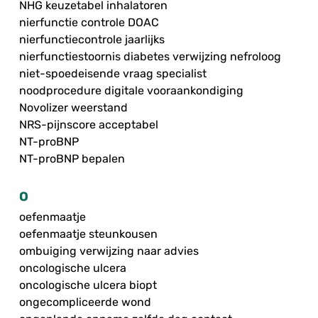
NHG keuzetabel inhalatoren
nierfunctie controle DOAC
nierfunctiecontrole jaarlijks
nierfunctiestoornis diabetes verwijzing nefroloog
niet-spoedeisende vraag specialist
noodprocedure digitale vooraankondiging
Novolizer weerstand
NRS-pijnscore acceptabel
NT-proBNP
NT-proBNP bepalen
O
oefenmaatje
oefenmaatje steunkousen
ombuiging verwijzing naar advies
oncologische ulcera
oncologische ulcera biopt
ongecompliceerde wond