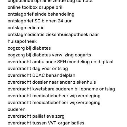
ongeplande opname zelfde dag contact
online toolbox druppelbril
ontslagbrief einde behandeling
ontslagbrief SO binnen 24 uur
ontslagmedicatie
ontslagmedicatie ziekenhuisapotheek naar
huisapotheek
oogzorg bij diabetes
oogzorg bij diabetes verwijzing oogarts
overdracht ambulance SEH mondeling en digitaal
overdracht dag voor ontslag
overdracht DOAC behandelplan
overdracht dossier naar ander ziekenhuis
overdracht kwetsbare ouderen bij opname ontslag
overdracht medicatiebeheer wijkverpleging
overdracht medicatiebeheer wijkverpleging
ouderen
overdracht palliatieve zorg
overdracht tussen VVT-organisaties