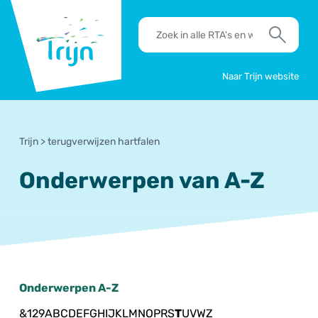
RSO
RTA's
Trijn
en
Zoek
werkafspraken
zoeken
Naar Trijn website
Trijn
>
terugverwijzen hartfalen
Onderwerpen van A-Z
Onderwerpen A-Z
&
1
2
9
A
B
C
D
E
F
G
H
I
J
K
L
M
N
O
P
R
S
T
U
V
W
Z