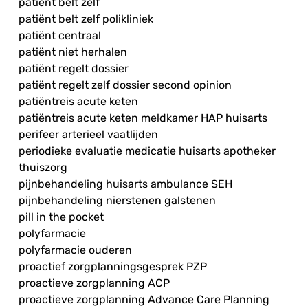
patiënt belt zelf
patiënt belt zelf polikliniek
patiënt centraal
patiënt niet herhalen
patiënt regelt dossier
patiënt regelt zelf dossier second opinion
patiëntreis acute keten
patiëntreis acute keten meldkamer HAP huisarts
perifeer arterieel vaatlijden
periodieke evaluatie medicatie huisarts apotheker
thuiszorg
pijnbehandeling huisarts ambulance SEH
pijnbehandeling nierstenen galstenen
pill in the pocket
polyfarmacie
polyfarmacie ouderen
proactief zorgplanningsgesprek PZP
proactieve zorgplanning ACP
proactieve zorgplanning Advance Care Planning