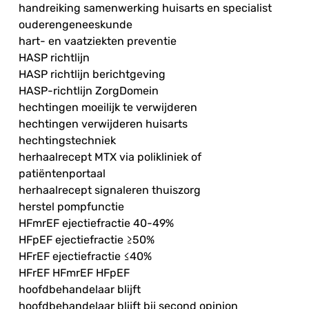
handreiking samenwerking huisarts en specialist
ouderengeneeskunde
hart- en vaatziekten preventie
HASP richtlijn
HASP richtlijn berichtgeving
HASP-richtlijn ZorgDomein
hechtingen moeilijk te verwijderen
hechtingen verwijderen huisarts
hechtingstechniek
herhaalrecept MTX via polikliniek of
patiëntenportaal
herhaalrecept signaleren thuiszorg
herstel pompfunctie
HFmrEF ejectiefractie 40-49%
HFpEF ejectiefractie ≥50%
HFrEF ejectiefractie ≤40%
HFrEF HFmrEF HFpEF
hoofdbehandelaar blijft
hoofdbehandelaar blijft bij second opinion