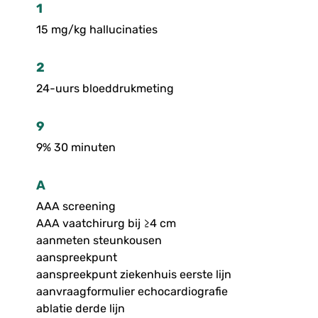
1
15 mg/kg hallucinaties
2
24-uurs bloeddrukmeting
9
9% 30 minuten
A
AAA screening
AAA vaatchirurg bij ≥4 cm
aanmeten steunkousen
aanspreekpunt
aanspreekpunt ziekenhuis eerste lijn
aanvraagformulier echocardiografie
ablatie derde lijn