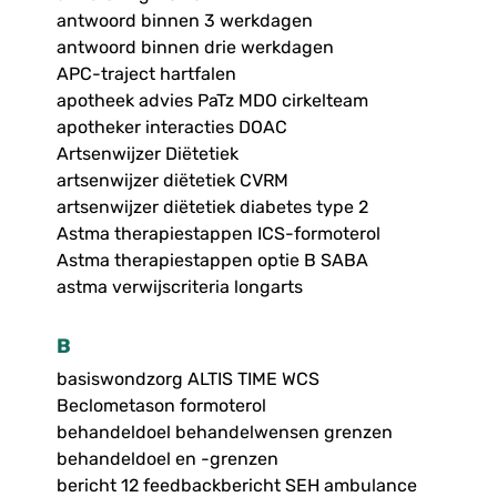
antwoord binnen 3 werkdagen
antwoord binnen drie werkdagen
APC-traject hartfalen
apotheek advies PaTz MDO cirkelteam
apotheker interacties DOAC
Artsenwijzer Diëtetiek
artsenwijzer diëtetiek CVRM
artsenwijzer diëtetiek diabetes type 2
Astma therapiestappen ICS-formoterol
Astma therapiestappen optie B SABA
astma verwijscriteria longarts
B
basiswondzorg ALTIS TIME WCS
Beclometason formoterol
behandeldoel behandelwensen grenzen
behandeldoel en -grenzen
bericht 12 feedbackbericht SEH ambulance