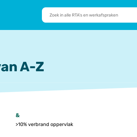
RTA's
en
sbrief
Leden
werkafspraken
zoeken
 we doen
De transformatie
RTA’s
an A-Z
&
>10% verbrand oppervlak