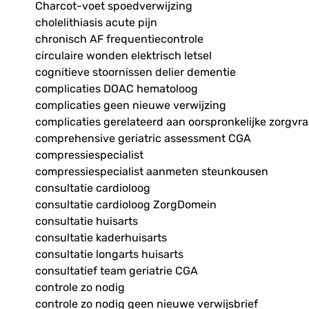
Charcot-voet spoedverwijzing
cholelithiasis acute pijn
chronisch AF frequentiecontrole
circulaire wonden elektrisch letsel
cognitieve stoornissen delier dementie
complicaties DOAC hematoloog
complicaties geen nieuwe verwijzing
complicaties gerelateerd aan oorspronkelijke zorgvr
comprehensive geriatric assessment CGA
compressiespecialist
compressiespecialist aanmeten steunkousen
consultatie cardioloog
consultatie cardioloog ZorgDomein
consultatie huisarts
consultatie kaderhuisarts
consultatie longarts huisarts
consultatief team geriatrie CGA
controle zo nodig
controle zo nodig geen nieuwe verwijsbrief