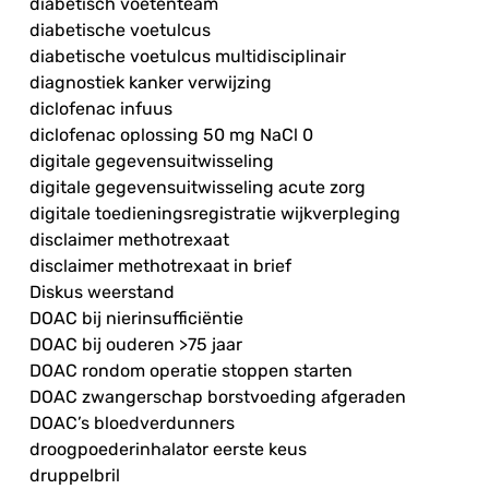
diabetisch voetenteam
diabetische voetulcus
diabetische voetulcus multidisciplinair
diagnostiek kanker verwijzing
diclofenac infuus
diclofenac oplossing 50 mg NaCl 0
digitale gegevensuitwisseling
digitale gegevensuitwisseling acute zorg
digitale toedieningsregistratie wijkverpleging
disclaimer methotrexaat
disclaimer methotrexaat in brief
Diskus weerstand
DOAC bij nierinsufficiëntie
DOAC bij ouderen >75 jaar
DOAC rondom operatie stoppen starten
DOAC zwangerschap borstvoeding afgeraden
DOAC’s bloedverdunners
droogpoederinhalator eerste keus
druppelbril