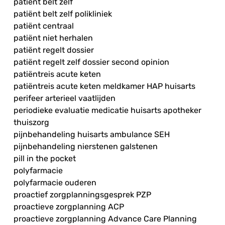
patiënt belt zelf
patiënt belt zelf polikliniek
patiënt centraal
patiënt niet herhalen
patiënt regelt dossier
patiënt regelt zelf dossier second opinion
patiëntreis acute keten
patiëntreis acute keten meldkamer HAP huisarts
perifeer arterieel vaatlijden
periodieke evaluatie medicatie huisarts apotheker
thuiszorg
pijnbehandeling huisarts ambulance SEH
pijnbehandeling nierstenen galstenen
pill in the pocket
polyfarmacie
polyfarmacie ouderen
proactief zorgplanningsgesprek PZP
proactieve zorgplanning ACP
proactieve zorgplanning Advance Care Planning