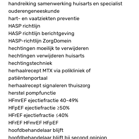
handreiking samenwerking huisarts en specialist
ouderengeneeskunde
hart- en vaatziekten preventie
HASP richtlijn
HASP richtlijn berichtgeving
HASP-richtlijn ZorgDomein
hechtingen moeilijk te verwijderen
hechtingen verwijderen huisarts
hechtingstechniek
herhaalrecept MTX via polikliniek of
patiëntenportaal
herhaalrecept signaleren thuiszorg
herstel pompfunctie
HFmrEF ejectiefractie 40-49%
HFpEF ejectiefractie ≥50%
HFrEF ejectiefractie ≤40%
HFrEF HFmrEF HFpEF
hoofdbehandelaar blijft
hoofdbehandelaar blijft bij second opinion