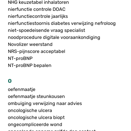
NHG keuzetabel inhalatoren
nierfunctie controle DOAC
nierfunctiecontrole jaarlijks
nierfunctiestoornis diabetes verwijzing nefroloog
niet-spoedeisende vraag specialist
noodprocedure digitale vooraankondiging
Novolizer weerstand
NRS-pijnscore acceptabel
NT-proBNP
NT-proBNP bepalen
O
oefenmaatje
oefenmaatje steunkousen
ombuiging verwijzing naar advies
oncologische ulcera
oncologische ulcera biopt
ongecompliceerde wond