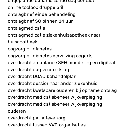
ongeplande opname zelfde dag contact
online toolbox druppelbril
ontslagbrief einde behandeling
ontslagbrief SO binnen 24 uur
ontslagmedicatie
ontslagmedicatie ziekenhuisapotheek naar
huisapotheek
oogzorg bij diabetes
oogzorg bij diabetes verwijzing oogarts
overdracht ambulance SEH mondeling en digitaal
overdracht dag voor ontslag
overdracht DOAC behandelplan
overdracht dossier naar ander ziekenhuis
overdracht kwetsbare ouderen bij opname ontslag
overdracht medicatiebeheer wijkverpleging
overdracht medicatiebeheer wijkverpleging
ouderen
overdracht palliatieve zorg
overdracht tussen VVT-organisaties