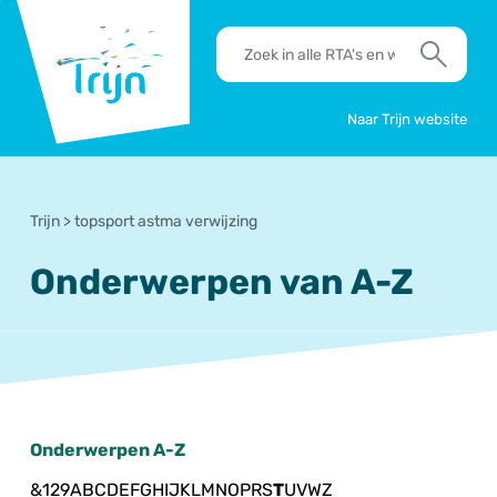
RSO
RTA's
Trijn
en
Zoek
werkafspraken
zoeken
Naar Trijn website
Trijn
>
topsport astma verwijzing
Onderwerpen van A-Z
Onderwerpen A-Z
&
1
2
9
A
B
C
D
E
F
G
H
I
J
K
L
M
N
O
P
R
S
T
U
V
W
Z