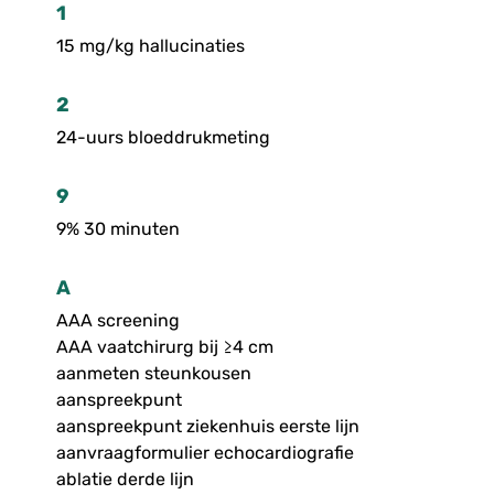
1
15 mg/kg hallucinaties
2
24-uurs bloeddrukmeting
9
9% 30 minuten
A
AAA screening
AAA vaatchirurg bij ≥4 cm
aanmeten steunkousen
aanspreekpunt
aanspreekpunt ziekenhuis eerste lijn
aanvraagformulier echocardiografie
ablatie derde lijn