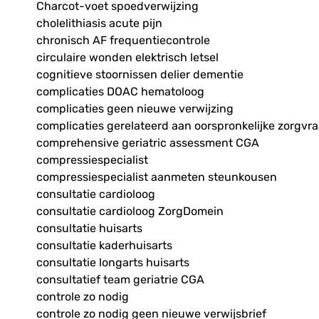
Charcot-voet spoedverwijzing
cholelithiasis acute pijn
chronisch AF frequentiecontrole
circulaire wonden elektrisch letsel
cognitieve stoornissen delier dementie
complicaties DOAC hematoloog
complicaties geen nieuwe verwijzing
complicaties gerelateerd aan oorspronkelijke zorgvr
comprehensive geriatric assessment CGA
compressiespecialist
compressiespecialist aanmeten steunkousen
consultatie cardioloog
consultatie cardioloog ZorgDomein
consultatie huisarts
consultatie kaderhuisarts
consultatie longarts huisarts
consultatief team geriatrie CGA
controle zo nodig
controle zo nodig geen nieuwe verwijsbrief