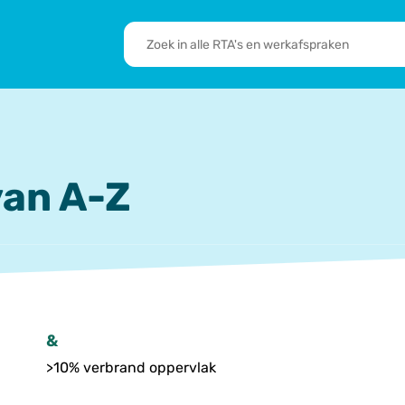
RTA's
en
sbrief
Leden
werkafspraken
zoeken
 we doen
De transformatie
RTA’s
an A-Z
&
>10% verbrand oppervlak