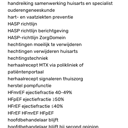
handreiking samenwerking huisarts en specialist
ouderengeneeskunde
hart- en vaatziekten preventie
HASP richtlijn
HASP richtlijn berichtgeving
HASP-richtlijn ZorgDomein
hechtingen moeilijk te verwijderen
hechtingen verwijderen huisarts
hechtingstechniek
herhaalrecept MTX via polikliniek of
patiëntenportaal
herhaalrecept signaleren thuiszorg
herstel pompfunctie
HFmrEF ejectiefractie 40-49%
HFpEF ejectiefractie ≥50%
HFrEF ejectiefractie ≤40%
HFrEF HFmrEF HFpEF
hoofdbehandelaar blijft
hoofdbehandelaar blijft bij second opinion