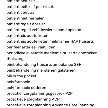
patiënt belt zelf
patiënt belt zelf polikliniek
patiënt centraal
patiënt niet herhalen
patiënt regelt dossier
patiënt regelt zelf dossier second opinion
patiëntreis acute keten
patiëntreis acute keten meldkamer HAP huisarts
perifeer arterieel vaatlijden
periodieke evaluatie medicatie huisarts apotheker
thuiszorg
pijnbehandeling huisarts ambulance SEH
pijnbehandeling nierstenen galstenen
pill in the pocket
polyfarmacie
polyfarmacie ouderen
proactief zorgplanningsgesprek PZP
proactieve zorgplanning ACP
proactieve zorgplanning Advance Care Planning