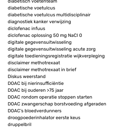
diabetisch voetenteam
diabetische voetulcus
diabetische voetulcus multidisciplinair
diagnostiek kanker verwijzing
diclofenac infuus
diclofenac oplossing 50 mg NaCl 0
digitale gegevensuitwisseling
digitale gegevensuitwisseling acute zorg
digitale toedieningsregistratie wijkverpleging
disclaimer methotrexaat
disclaimer methotrexaat in brief
Diskus weerstand
DOAC bij nierinsufficiëntie
DOAC bij ouderen >75 jaar
DOAC rondom operatie stoppen starten
DOAC zwangerschap borstvoeding afgeraden
DOAC’s bloedverdunners
droogpoederinhalator eerste keus
druppelbril