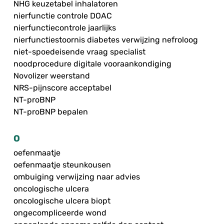
NHG keuzetabel inhalatoren
nierfunctie controle DOAC
nierfunctiecontrole jaarlijks
nierfunctiestoornis diabetes verwijzing nefroloog
niet-spoedeisende vraag specialist
noodprocedure digitale vooraankondiging
Novolizer weerstand
NRS-pijnscore acceptabel
NT-proBNP
NT-proBNP bepalen
O
oefenmaatje
oefenmaatje steunkousen
ombuiging verwijzing naar advies
oncologische ulcera
oncologische ulcera biopt
ongecompliceerde wond