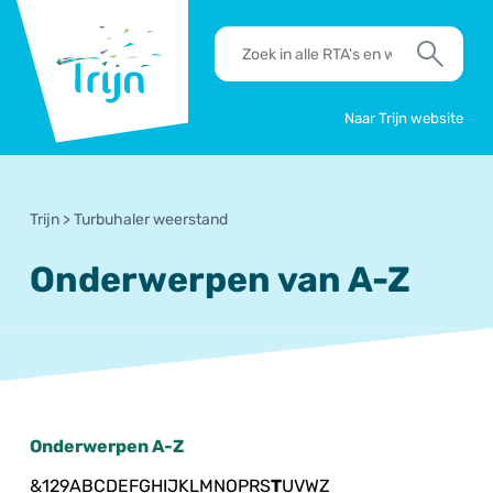
RSO
RTA's
Trijn
en
Zoek
werkafspraken
zoeken
Naar Trijn website
Trijn
>
Turbuhaler weerstand
Onderwerpen van A-Z
Onderwerpen A-Z
&
1
2
9
A
B
C
D
E
F
G
H
I
J
K
L
M
N
O
P
R
S
T
U
V
W
Z