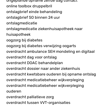
ongeplande opname zelfde dag contact
online toolbox druppelbril
ontslagbrief einde behandeling
ontslagbrief SO binnen 24 uur
ontslagmedicatie
ontslagmedicatie ziekenhuisapotheek naar
huisapotheek
oogzorg bij diabetes
oogzorg bij diabetes verwijzing oogarts
overdracht ambulance SEH mondeling en digitaal
overdracht dag voor ontslag
overdracht DOAC behandelplan
overdracht dossier naar ander ziekenhuis
overdracht kwetsbare ouderen bij opname ontslag
overdracht medicatiebeheer wijkverpleging
overdracht medicatiebeheer wijkverpleging
ouderen
overdracht palliatieve zorg
overdracht tussen VVT-organisaties