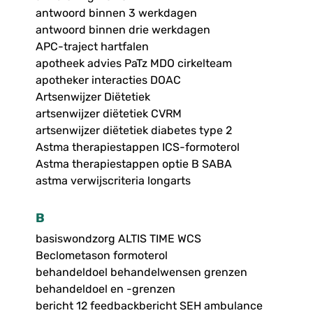
antwoord binnen 3 werkdagen
antwoord binnen drie werkdagen
APC-traject hartfalen
apotheek advies PaTz MDO cirkelteam
apotheker interacties DOAC
Artsenwijzer Diëtetiek
artsenwijzer diëtetiek CVRM
artsenwijzer diëtetiek diabetes type 2
Astma therapiestappen ICS-formoterol
Astma therapiestappen optie B SABA
astma verwijscriteria longarts
B
basiswondzorg ALTIS TIME WCS
Beclometason formoterol
behandeldoel behandelwensen grenzen
behandeldoel en -grenzen
bericht 12 feedbackbericht SEH ambulance