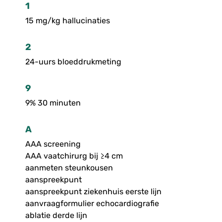
1
15 mg/kg hallucinaties
2
24-uurs bloeddrukmeting
9
9% 30 minuten
A
AAA screening
AAA vaatchirurg bij ≥4 cm
aanmeten steunkousen
aanspreekpunt
aanspreekpunt ziekenhuis eerste lijn
aanvraagformulier echocardiografie
ablatie derde lijn