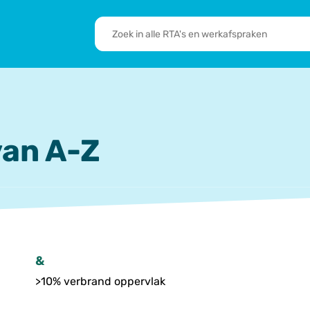
RTA's
en
sbrief
Leden
werkafspraken
zoeken
 we doen
De transformatie
RTA’s
an A-Z
&
>10% verbrand oppervlak