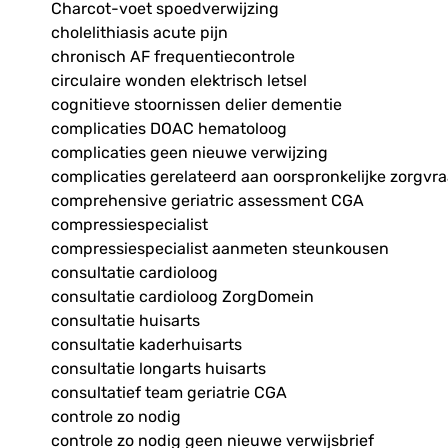
Charcot-voet spoedverwijzing
cholelithiasis acute pijn
chronisch AF frequentiecontrole
circulaire wonden elektrisch letsel
cognitieve stoornissen delier dementie
complicaties DOAC hematoloog
complicaties geen nieuwe verwijzing
complicaties gerelateerd aan oorspronkelijke zorgvr
comprehensive geriatric assessment CGA
compressiespecialist
compressiespecialist aanmeten steunkousen
consultatie cardioloog
consultatie cardioloog ZorgDomein
consultatie huisarts
consultatie kaderhuisarts
consultatie longarts huisarts
consultatief team geriatrie CGA
controle zo nodig
controle zo nodig geen nieuwe verwijsbrief