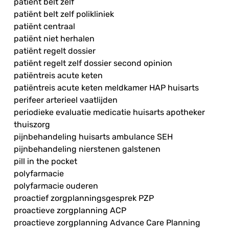
patiënt belt zelf
patiënt belt zelf polikliniek
patiënt centraal
patiënt niet herhalen
patiënt regelt dossier
patiënt regelt zelf dossier second opinion
patiëntreis acute keten
patiëntreis acute keten meldkamer HAP huisarts
perifeer arterieel vaatlijden
periodieke evaluatie medicatie huisarts apotheker
thuiszorg
pijnbehandeling huisarts ambulance SEH
pijnbehandeling nierstenen galstenen
pill in the pocket
polyfarmacie
polyfarmacie ouderen
proactief zorgplanningsgesprek PZP
proactieve zorgplanning ACP
proactieve zorgplanning Advance Care Planning