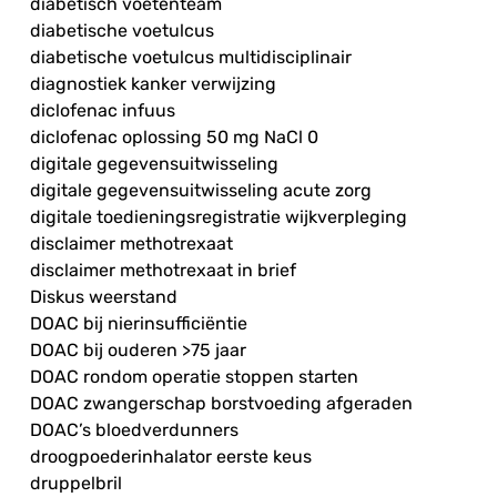
diabetisch voetenteam
diabetische voetulcus
diabetische voetulcus multidisciplinair
diagnostiek kanker verwijzing
diclofenac infuus
diclofenac oplossing 50 mg NaCl 0
digitale gegevensuitwisseling
digitale gegevensuitwisseling acute zorg
digitale toedieningsregistratie wijkverpleging
disclaimer methotrexaat
disclaimer methotrexaat in brief
Diskus weerstand
DOAC bij nierinsufficiëntie
DOAC bij ouderen >75 jaar
DOAC rondom operatie stoppen starten
DOAC zwangerschap borstvoeding afgeraden
DOAC’s bloedverdunners
droogpoederinhalator eerste keus
druppelbril