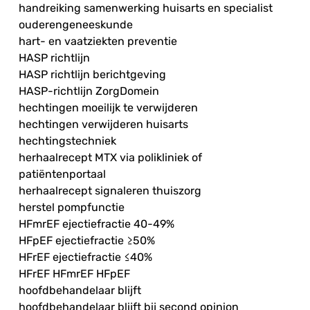
handreiking samenwerking huisarts en specialist
ouderengeneeskunde
hart- en vaatziekten preventie
HASP richtlijn
HASP richtlijn berichtgeving
HASP-richtlijn ZorgDomein
hechtingen moeilijk te verwijderen
hechtingen verwijderen huisarts
hechtingstechniek
herhaalrecept MTX via polikliniek of
patiëntenportaal
herhaalrecept signaleren thuiszorg
herstel pompfunctie
HFmrEF ejectiefractie 40-49%
HFpEF ejectiefractie ≥50%
HFrEF ejectiefractie ≤40%
HFrEF HFmrEF HFpEF
hoofdbehandelaar blijft
hoofdbehandelaar blijft bij second opinion