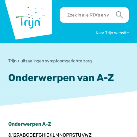
RSO
RTA's
Trijn
en
Zoek
werkafspraken
zoeken
Naar Trijn website
Trijn
>
uitzaaiingen symptoomgerichte zorg
Onderwerpen van A-Z
Onderwerpen A-Z
&
1
2
9
A
B
C
D
E
F
G
H
I
J
K
L
M
N
O
P
R
S
T
U
V
W
Z