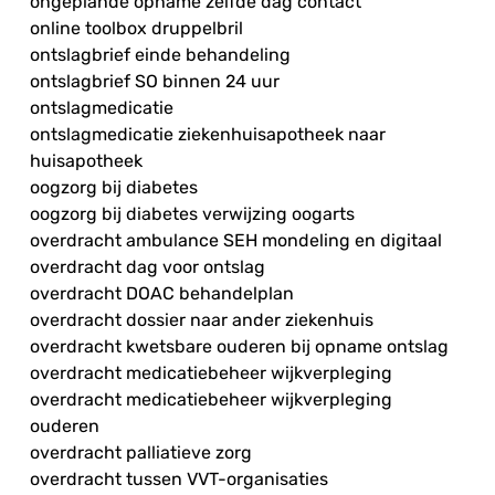
ongeplande opname zelfde dag contact
online toolbox druppelbril
ontslagbrief einde behandeling
ontslagbrief SO binnen 24 uur
ontslagmedicatie
ontslagmedicatie ziekenhuisapotheek naar
huisapotheek
oogzorg bij diabetes
oogzorg bij diabetes verwijzing oogarts
overdracht ambulance SEH mondeling en digitaal
overdracht dag voor ontslag
overdracht DOAC behandelplan
overdracht dossier naar ander ziekenhuis
overdracht kwetsbare ouderen bij opname ontslag
overdracht medicatiebeheer wijkverpleging
overdracht medicatiebeheer wijkverpleging
ouderen
overdracht palliatieve zorg
overdracht tussen VVT-organisaties