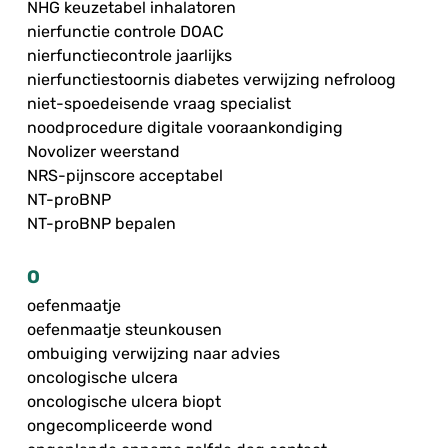
NHG keuzetabel inhalatoren
nierfunctie controle DOAC
nierfunctiecontrole jaarlijks
nierfunctiestoornis diabetes verwijzing nefroloog
niet-spoedeisende vraag specialist
noodprocedure digitale vooraankondiging
Novolizer weerstand
NRS-pijnscore acceptabel
NT-proBNP
NT-proBNP bepalen
O
oefenmaatje
oefenmaatje steunkousen
ombuiging verwijzing naar advies
oncologische ulcera
oncologische ulcera biopt
ongecompliceerde wond