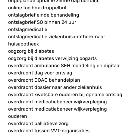
ongeplande opname zelfde dag contact
online toolbox druppelbril
ontslagbrief einde behandeling
ontslagbrief SO binnen 24 uur
ontslagmedicatie
ontslagmedicatie ziekenhuisapotheek naar
huisapotheek
oogzorg bij diabetes
oogzorg bij diabetes verwijzing oogarts
overdracht ambulance SEH mondeling en digitaal
overdracht dag voor ontslag
overdracht DOAC behandelplan
overdracht dossier naar ander ziekenhuis
overdracht kwetsbare ouderen bij opname ontslag
overdracht medicatiebeheer wijkverpleging
overdracht medicatiebeheer wijkverpleging
ouderen
overdracht palliatieve zorg
overdracht tussen VVT-organisaties