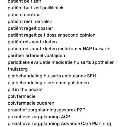
patiënt belt zelf
patiënt belt zelf polikliniek
patiënt centraal
patiënt niet herhalen
patiënt regelt dossier
patiënt regelt zelf dossier second opinion
patiëntreis acute keten
patiëntreis acute keten meldkamer HAP huisarts
perifeer arterieel vaatlijden
periodieke evaluatie medicatie huisarts apotheker
thuiszorg
pijnbehandeling huisarts ambulance SEH
pijnbehandeling nierstenen galstenen
pill in the pocket
polyfarmacie
polyfarmacie ouderen
proactief zorgplanningsgesprek PZP
proactieve zorgplanning ACP
proactieve zorgplanning Advance Care Planning