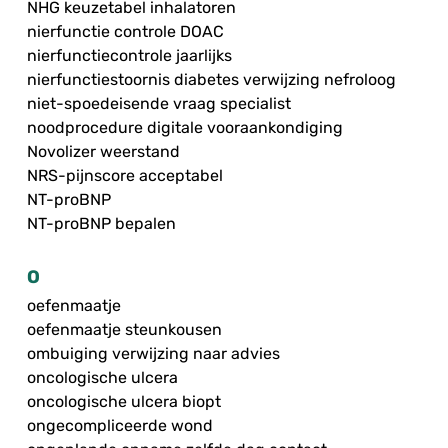
NHG keuzetabel inhalatoren
nierfunctie controle DOAC
nierfunctiecontrole jaarlijks
nierfunctiestoornis diabetes verwijzing nefroloog
niet-spoedeisende vraag specialist
noodprocedure digitale vooraankondiging
Novolizer weerstand
NRS-pijnscore acceptabel
NT-proBNP
NT-proBNP bepalen
O
oefenmaatje
oefenmaatje steunkousen
ombuiging verwijzing naar advies
oncologische ulcera
oncologische ulcera biopt
ongecompliceerde wond