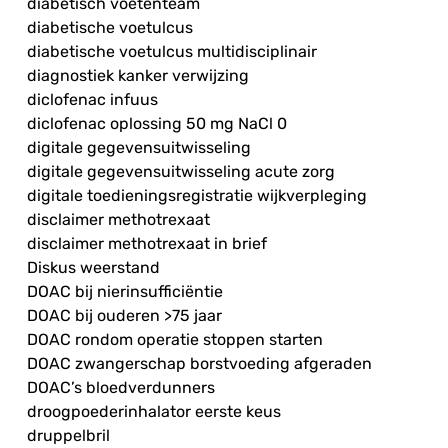
diabetisch voetenteam
diabetische voetulcus
diabetische voetulcus multidisciplinair
diagnostiek kanker verwijzing
diclofenac infuus
diclofenac oplossing 50 mg NaCl 0
digitale gegevensuitwisseling
digitale gegevensuitwisseling acute zorg
digitale toedieningsregistratie wijkverpleging
disclaimer methotrexaat
disclaimer methotrexaat in brief
Diskus weerstand
DOAC bij nierinsufficiëntie
DOAC bij ouderen >75 jaar
DOAC rondom operatie stoppen starten
DOAC zwangerschap borstvoeding afgeraden
DOAC’s bloedverdunners
droogpoederinhalator eerste keus
druppelbril