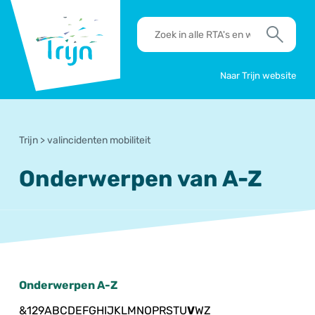
RSO
RTA's
Trijn
en
Zoek
werkafspraken
zoeken
Naar Trijn website
Trijn
>
valincidenten mobiliteit
Onderwerpen van A-Z
Onderwerpen A-Z
&
1
2
9
A
B
C
D
E
F
G
H
I
J
K
L
M
N
O
P
R
S
T
U
V
W
Z