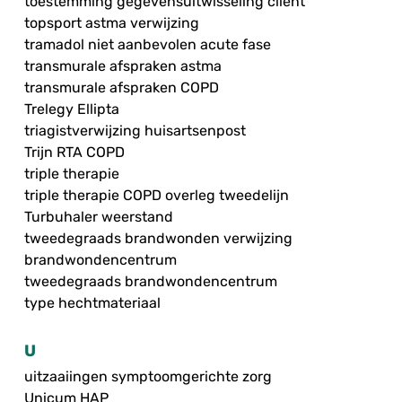
toestemming gegevensuitwisseling cliënt
topsport astma verwijzing
tramadol niet aanbevolen acute fase
transmurale afspraken astma
transmurale afspraken COPD
Trelegy Ellipta
triagistverwijzing huisartsenpost
Trijn RTA COPD
triple therapie
triple therapie COPD overleg tweedelijn
Turbuhaler weerstand
tweedegraads brandwonden verwijzing
brandwondencentrum
tweedegraads brandwondencentrum
type hechtmateriaal
U
uitzaaiingen symptoomgerichte zorg
Unicum HAP