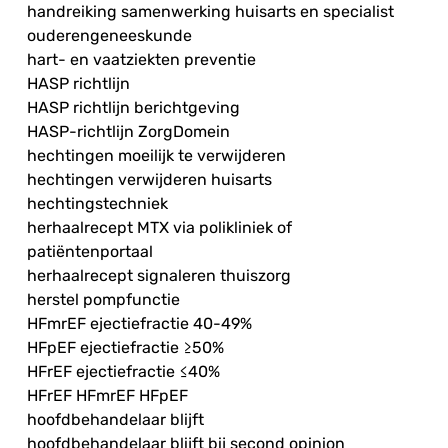
handreiking samenwerking huisarts en specialist
ouderengeneeskunde
hart- en vaatziekten preventie
HASP richtlijn
HASP richtlijn berichtgeving
HASP-richtlijn ZorgDomein
hechtingen moeilijk te verwijderen
hechtingen verwijderen huisarts
hechtingstechniek
herhaalrecept MTX via polikliniek of
patiëntenportaal
herhaalrecept signaleren thuiszorg
herstel pompfunctie
HFmrEF ejectiefractie 40-49%
HFpEF ejectiefractie ≥50%
HFrEF ejectiefractie ≤40%
HFrEF HFmrEF HFpEF
hoofdbehandelaar blijft
hoofdbehandelaar blijft bij second opinion