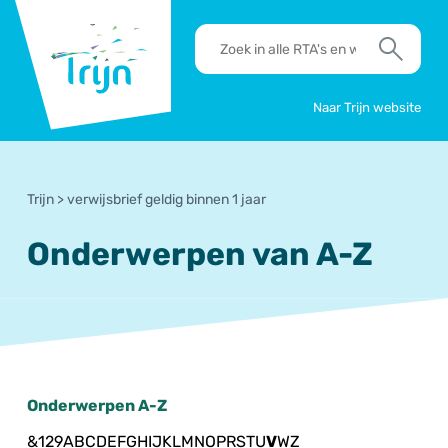
RSO
RTA's
Trijn
en
Zoek
werkafspraken
zoeken
Naar Trijn website
Trijn
>
verwijsbrief geldig binnen 1 jaar
Onderwerpen van A-Z
Onderwerpen A-Z
&
1
2
9
A
B
C
D
E
F
G
H
I
J
K
L
M
N
O
P
R
S
T
U
V
W
Z