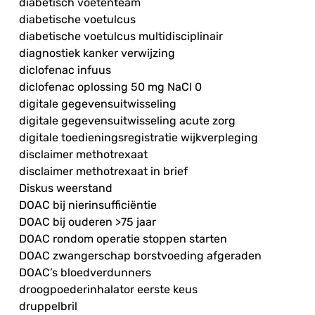
diabetisch voetenteam
diabetische voetulcus
diabetische voetulcus multidisciplinair
diagnostiek kanker verwijzing
diclofenac infuus
diclofenac oplossing 50 mg NaCl 0
digitale gegevensuitwisseling
digitale gegevensuitwisseling acute zorg
digitale toedieningsregistratie wijkverpleging
disclaimer methotrexaat
disclaimer methotrexaat in brief
Diskus weerstand
DOAC bij nierinsufficiëntie
DOAC bij ouderen >75 jaar
DOAC rondom operatie stoppen starten
DOAC zwangerschap borstvoeding afgeraden
DOAC’s bloedverdunners
droogpoederinhalator eerste keus
druppelbril