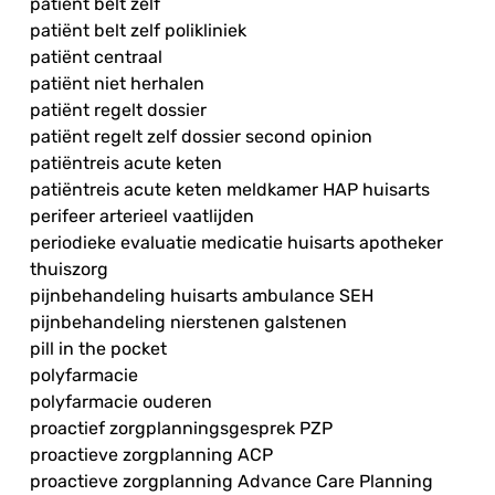
patiënt belt zelf
patiënt belt zelf polikliniek
patiënt centraal
patiënt niet herhalen
patiënt regelt dossier
patiënt regelt zelf dossier second opinion
patiëntreis acute keten
patiëntreis acute keten meldkamer HAP huisarts
perifeer arterieel vaatlijden
periodieke evaluatie medicatie huisarts apotheker
thuiszorg
pijnbehandeling huisarts ambulance SEH
pijnbehandeling nierstenen galstenen
pill in the pocket
polyfarmacie
polyfarmacie ouderen
proactief zorgplanningsgesprek PZP
proactieve zorgplanning ACP
proactieve zorgplanning Advance Care Planning