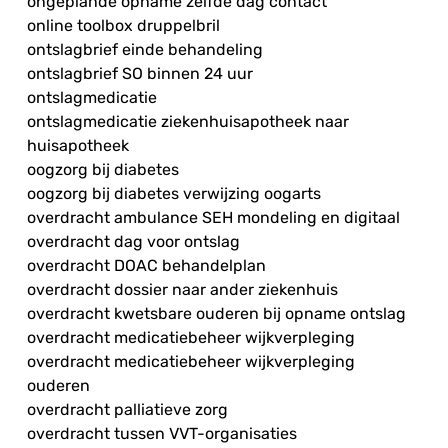
ongeplande opname zelfde dag contact
online toolbox druppelbril
ontslagbrief einde behandeling
ontslagbrief SO binnen 24 uur
ontslagmedicatie
ontslagmedicatie ziekenhuisapotheek naar
huisapotheek
oogzorg bij diabetes
oogzorg bij diabetes verwijzing oogarts
overdracht ambulance SEH mondeling en digitaal
overdracht dag voor ontslag
overdracht DOAC behandelplan
overdracht dossier naar ander ziekenhuis
overdracht kwetsbare ouderen bij opname ontslag
overdracht medicatiebeheer wijkverpleging
overdracht medicatiebeheer wijkverpleging
ouderen
overdracht palliatieve zorg
overdracht tussen VVT-organisaties