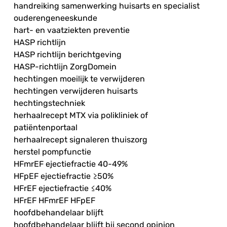
handreiking samenwerking huisarts en specialist
ouderengeneeskunde
hart- en vaatziekten preventie
HASP richtlijn
HASP richtlijn berichtgeving
HASP-richtlijn ZorgDomein
hechtingen moeilijk te verwijderen
hechtingen verwijderen huisarts
hechtingstechniek
herhaalrecept MTX via polikliniek of
patiëntenportaal
herhaalrecept signaleren thuiszorg
herstel pompfunctie
HFmrEF ejectiefractie 40-49%
HFpEF ejectiefractie ≥50%
HFrEF ejectiefractie ≤40%
HFrEF HFmrEF HFpEF
hoofdbehandelaar blijft
hoofdbehandelaar blijft bij second opinion