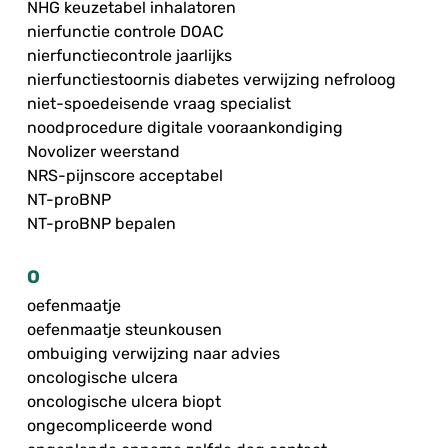
NHG keuzetabel inhalatoren
nierfunctie controle DOAC
nierfunctiecontrole jaarlijks
nierfunctiestoornis diabetes verwijzing nefroloog
niet-spoedeisende vraag specialist
noodprocedure digitale vooraankondiging
Novolizer weerstand
NRS-pijnscore acceptabel
NT-proBNP
NT-proBNP bepalen
O
oefenmaatje
oefenmaatje steunkousen
ombuiging verwijzing naar advies
oncologische ulcera
oncologische ulcera biopt
ongecompliceerde wond