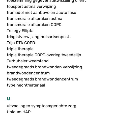
toestemming gegevensuitwisseling cliënt
topsport astma verwijzing
tramadol niet aanbevolen acute fase
transmurale afspraken astma
transmurale afspraken COPD
Trelegy Ellipta
triagistverwijzing huisartsenpost
Trijn RTA COPD
triple therapie
triple therapie COPD overleg tweedelijn
Turbuhaler weerstand
tweedegraads brandwonden verwijzing
brandwondencentrum
tweedegraads brandwondencentrum
type hechtmateriaal
U
uitzaaiingen symptoomgerichte zorg
Unicum HAP