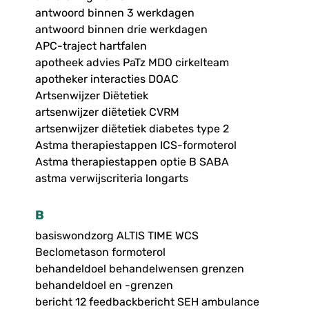
antwoord binnen 3 werkdagen
antwoord binnen drie werkdagen
APC-traject hartfalen
apotheek advies PaTz MDO cirkelteam
apotheker interacties DOAC
Artsenwijzer Diëtetiek
artsenwijzer diëtetiek CVRM
artsenwijzer diëtetiek diabetes type 2
Astma therapiestappen ICS-formoterol
Astma therapiestappen optie B SABA
astma verwijscriteria longarts
B
basiswondzorg ALTIS TIME WCS
Beclometason formoterol
behandeldoel behandelwensen grenzen
behandeldoel en -grenzen
bericht 12 feedbackbericht SEH ambulance