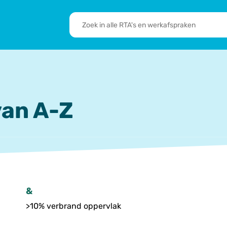
RTA's
en
sbrief
Leden
werkafspraken
zoeken
 we doen
De transformatie
RTA’s
an A-Z
&
>10% verbrand oppervlak