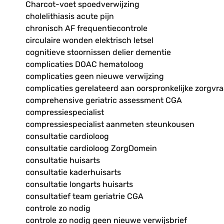
Charcot-voet spoedverwijzing
cholelithiasis acute pijn
chronisch AF frequentiecontrole
circulaire wonden elektrisch letsel
cognitieve stoornissen delier dementie
complicaties DOAC hematoloog
complicaties geen nieuwe verwijzing
complicaties gerelateerd aan oorspronkelijke zorgvr
comprehensive geriatric assessment CGA
compressiespecialist
compressiespecialist aanmeten steunkousen
consultatie cardioloog
consultatie cardioloog ZorgDomein
consultatie huisarts
consultatie kaderhuisarts
consultatie longarts huisarts
consultatief team geriatrie CGA
controle zo nodig
controle zo nodig geen nieuwe verwijsbrief