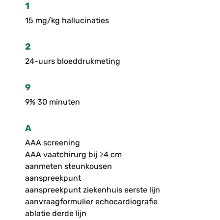
1
15 mg/kg hallucinaties
2
24-uurs bloeddrukmeting
9
9% 30 minuten
A
AAA screening
AAA vaatchirurg bij ≥4 cm
aanmeten steunkousen
aanspreekpunt
aanspreekpunt ziekenhuis eerste lijn
aanvraagformulier echocardiografie
ablatie derde lijn