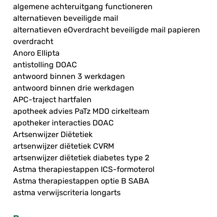
algemene achteruitgang functioneren
alternatieven beveiligde mail
alternatieven eOverdracht beveiligde mail papieren
overdracht
Anoro Ellipta
antistolling DOAC
antwoord binnen 3 werkdagen
antwoord binnen drie werkdagen
APC-traject hartfalen
apotheek advies PaTz MDO cirkelteam
apotheker interacties DOAC
Artsenwijzer Diëtetiek
artsenwijzer diëtetiek CVRM
artsenwijzer diëtetiek diabetes type 2
Astma therapiestappen ICS-formoterol
Astma therapiestappen optie B SABA
astma verwijscriteria longarts