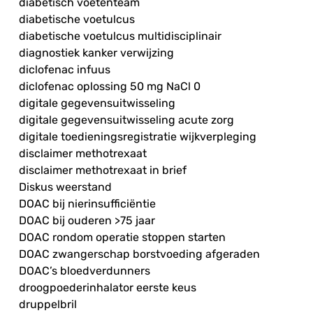
diabetisch voetenteam
diabetische voetulcus
diabetische voetulcus multidisciplinair
diagnostiek kanker verwijzing
diclofenac infuus
diclofenac oplossing 50 mg NaCl 0
digitale gegevensuitwisseling
digitale gegevensuitwisseling acute zorg
digitale toedieningsregistratie wijkverpleging
disclaimer methotrexaat
disclaimer methotrexaat in brief
Diskus weerstand
DOAC bij nierinsufficiëntie
DOAC bij ouderen >75 jaar
DOAC rondom operatie stoppen starten
DOAC zwangerschap borstvoeding afgeraden
DOAC’s bloedverdunners
droogpoederinhalator eerste keus
druppelbril