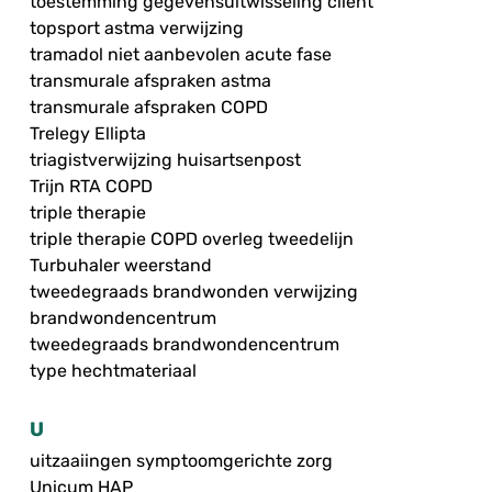
toestemming gegevensuitwisseling cliënt
topsport astma verwijzing
tramadol niet aanbevolen acute fase
transmurale afspraken astma
transmurale afspraken COPD
Trelegy Ellipta
triagistverwijzing huisartsenpost
Trijn RTA COPD
triple therapie
triple therapie COPD overleg tweedelijn
Turbuhaler weerstand
tweedegraads brandwonden verwijzing
brandwondencentrum
tweedegraads brandwondencentrum
type hechtmateriaal
U
uitzaaiingen symptoomgerichte zorg
Unicum HAP