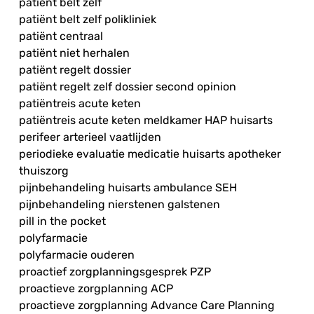
patiënt belt zelf
patiënt belt zelf polikliniek
patiënt centraal
patiënt niet herhalen
patiënt regelt dossier
patiënt regelt zelf dossier second opinion
patiëntreis acute keten
patiëntreis acute keten meldkamer HAP huisarts
perifeer arterieel vaatlijden
periodieke evaluatie medicatie huisarts apotheker
thuiszorg
pijnbehandeling huisarts ambulance SEH
pijnbehandeling nierstenen galstenen
pill in the pocket
polyfarmacie
polyfarmacie ouderen
proactief zorgplanningsgesprek PZP
proactieve zorgplanning ACP
proactieve zorgplanning Advance Care Planning