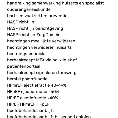
handreiking samenwerking huisarts en specialist
ouderengeneeskunde
hart- en vaatziekten preventie
HASP richtlijn
HASP richtlijn berichtgeving
HASP-richtlijn ZorgDomein
hechtingen moeilijk te verwijderen
hechtingen verwijderen huisarts
hechtingstechniek
herhaalrecept MTX via polikliniek of
patiëntenportaal
herhaalrecept signaleren thuiszorg
herstel pompfunctie
HFmrEF ejectiefractie 40-49%
HFpEF ejectiefractie ≥50%
HFrEF ejectiefractie ≤40%
HFrEF HFmrEF HFpEF
hoofdbehandelaar blijft
hoofdbehandelaar blijft bij second opinion