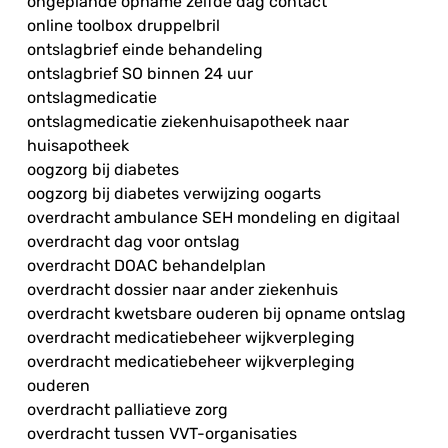
ongeplande opname zelfde dag contact
online toolbox druppelbril
ontslagbrief einde behandeling
ontslagbrief SO binnen 24 uur
ontslagmedicatie
ontslagmedicatie ziekenhuisapotheek naar
huisapotheek
oogzorg bij diabetes
oogzorg bij diabetes verwijzing oogarts
overdracht ambulance SEH mondeling en digitaal
overdracht dag voor ontslag
overdracht DOAC behandelplan
overdracht dossier naar ander ziekenhuis
overdracht kwetsbare ouderen bij opname ontslag
overdracht medicatiebeheer wijkverpleging
overdracht medicatiebeheer wijkverpleging
ouderen
overdracht palliatieve zorg
overdracht tussen VVT-organisaties