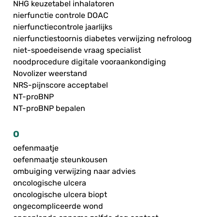
NHG keuzetabel inhalatoren
nierfunctie controle DOAC
nierfunctiecontrole jaarlijks
nierfunctiestoornis diabetes verwijzing nefroloog
niet-spoedeisende vraag specialist
noodprocedure digitale vooraankondiging
Novolizer weerstand
NRS-pijnscore acceptabel
NT-proBNP
NT-proBNP bepalen
O
oefenmaatje
oefenmaatje steunkousen
ombuiging verwijzing naar advies
oncologische ulcera
oncologische ulcera biopt
ongecompliceerde wond