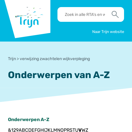
RSO
RTA's
Trijn
en
Zoek
werkafspraken
zoeken
Naar Trijn website
Trijn
>
verwijzing zwachtelen wijkverpleging
Onderwerpen van A-Z
Onderwerpen A-Z
&
1
2
9
A
B
C
D
E
F
G
H
I
J
K
L
M
N
O
P
R
S
T
U
V
W
Z