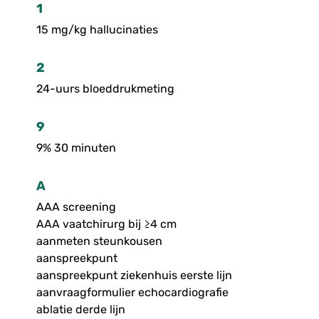
1
15 mg/kg hallucinaties
2
24-uurs bloeddrukmeting
9
9% 30 minuten
A
AAA screening
AAA vaatchirurg bij ≥4 cm
aanmeten steunkousen
aanspreekpunt
aanspreekpunt ziekenhuis eerste lijn
aanvraagformulier echocardiografie
ablatie derde lijn