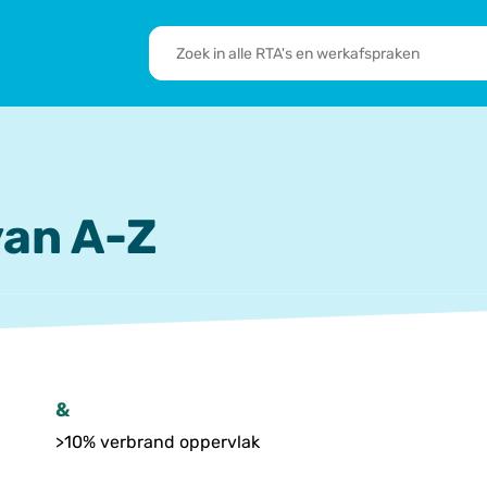
RTA's
en
sbrief
Leden
werkafspraken
zoeken
 we doen
De transformatie
RTA’s
an A-Z
&
>10% verbrand oppervlak