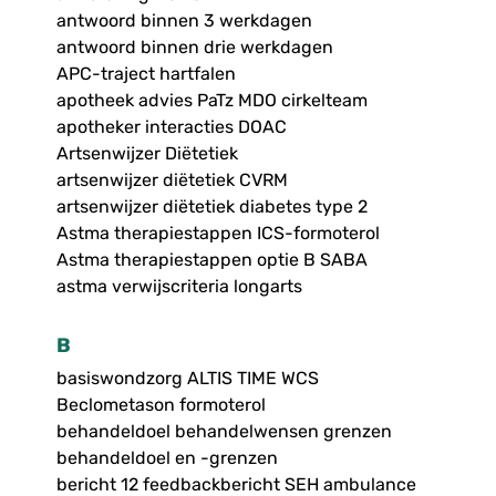
antwoord binnen 3 werkdagen
antwoord binnen drie werkdagen
APC-traject hartfalen
apotheek advies PaTz MDO cirkelteam
apotheker interacties DOAC
Artsenwijzer Diëtetiek
artsenwijzer diëtetiek CVRM
artsenwijzer diëtetiek diabetes type 2
Astma therapiestappen ICS-formoterol
Astma therapiestappen optie B SABA
astma verwijscriteria longarts
B
basiswondzorg ALTIS TIME WCS
Beclometason formoterol
behandeldoel behandelwensen grenzen
behandeldoel en -grenzen
bericht 12 feedbackbericht SEH ambulance