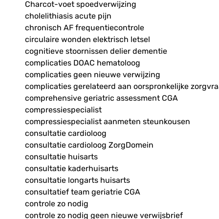
Charcot-voet spoedverwijzing
cholelithiasis acute pijn
chronisch AF frequentiecontrole
circulaire wonden elektrisch letsel
cognitieve stoornissen delier dementie
complicaties DOAC hematoloog
complicaties geen nieuwe verwijzing
complicaties gerelateerd aan oorspronkelijke zorgvr
comprehensive geriatric assessment CGA
compressiespecialist
compressiespecialist aanmeten steunkousen
consultatie cardioloog
consultatie cardioloog ZorgDomein
consultatie huisarts
consultatie kaderhuisarts
consultatie longarts huisarts
consultatief team geriatrie CGA
controle zo nodig
controle zo nodig geen nieuwe verwijsbrief