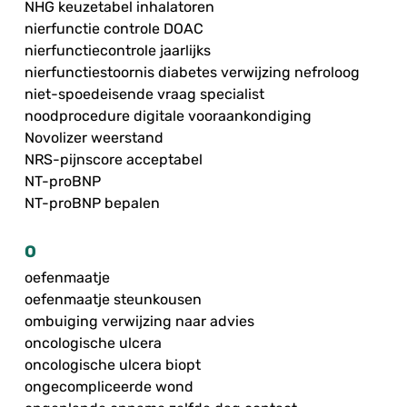
NHG keuzetabel inhalatoren
nierfunctie controle DOAC
nierfunctiecontrole jaarlijks
nierfunctiestoornis diabetes verwijzing nefroloog
niet-spoedeisende vraag specialist
noodprocedure digitale vooraankondiging
Novolizer weerstand
NRS-pijnscore acceptabel
NT-proBNP
NT-proBNP bepalen
O
oefenmaatje
oefenmaatje steunkousen
ombuiging verwijzing naar advies
oncologische ulcera
oncologische ulcera biopt
ongecompliceerde wond