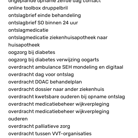
ongeplande opname zelfde dag contact
online toolbox druppelbril
ontslagbrief einde behandeling
ontslagbrief SO binnen 24 uur
ontslagmedicatie
ontslagmedicatie ziekenhuisapotheek naar
huisapotheek
oogzorg bij diabetes
oogzorg bij diabetes verwijzing oogarts
overdracht ambulance SEH mondeling en digitaal
overdracht dag voor ontslag
overdracht DOAC behandelplan
overdracht dossier naar ander ziekenhuis
overdracht kwetsbare ouderen bij opname ontslag
overdracht medicatiebeheer wijkverpleging
overdracht medicatiebeheer wijkverpleging
ouderen
overdracht palliatieve zorg
overdracht tussen VVT-organisaties