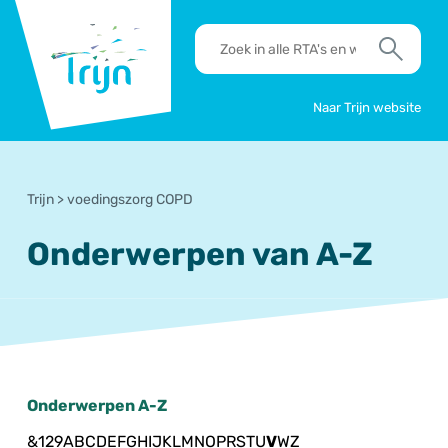
RSO
RTA's
Trijn
en
Zoek
werkafspraken
zoeken
Naar Trijn website
Trijn
>
voedingszorg COPD
Onderwerpen van A-Z
Onderwerpen A-Z
&
1
2
9
A
B
C
D
E
F
G
H
I
J
K
L
M
N
O
P
R
S
T
U
V
W
Z