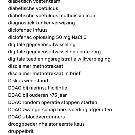
diabetisch voetenteam
diabetische voetulcus
diabetische voetulcus multidisciplinair
diagnostiek kanker verwijzing
diclofenac infuus
diclofenac oplossing 50 mg NaCl 0
digitale gegevensuitwisseling
digitale gegevensuitwisseling acute zorg
digitale toedieningsregistratie wijkverpleging
disclaimer methotrexaat
disclaimer methotrexaat in brief
Diskus weerstand
DOAC bij nierinsufficiëntie
DOAC bij ouderen >75 jaar
DOAC rondom operatie stoppen starten
DOAC zwangerschap borstvoeding afgeraden
DOAC’s bloedverdunners
droogpoederinhalator eerste keus
druppelbril