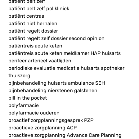
patiënt belt zelf
patiënt belt zelf polikliniek
patiënt centraal
patiënt niet herhalen
patiënt regelt dossier
patiënt regelt zelf dossier second opinion
patiëntreis acute keten
patiëntreis acute keten meldkamer HAP huisarts
perifeer arterieel vaatlijden
periodieke evaluatie medicatie huisarts apotheker
thuiszorg
pijnbehandeling huisarts ambulance SEH
pijnbehandeling nierstenen galstenen
pill in the pocket
polyfarmacie
polyfarmacie ouderen
proactief zorgplanningsgesprek PZP
proactieve zorgplanning ACP
proactieve zorgplanning Advance Care Planning