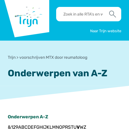
RSO
RTA's
Trijn
en
Zoek
werkafspraken
zoeken
Naar Trijn website
Trijn
>
voorschrijven MTX door reumatoloog
Onderwerpen van A-Z
Onderwerpen A-Z
&
1
2
9
A
B
C
D
E
F
G
H
I
J
K
L
M
N
O
P
R
S
T
U
V
W
Z