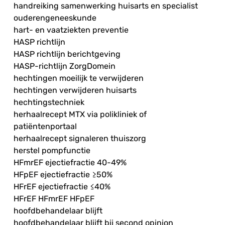
handreiking samenwerking huisarts en specialist
ouderengeneeskunde
hart- en vaatziekten preventie
HASP richtlijn
HASP richtlijn berichtgeving
HASP-richtlijn ZorgDomein
hechtingen moeilijk te verwijderen
hechtingen verwijderen huisarts
hechtingstechniek
herhaalrecept MTX via polikliniek of
patiëntenportaal
herhaalrecept signaleren thuiszorg
herstel pompfunctie
HFmrEF ejectiefractie 40-49%
HFpEF ejectiefractie ≥50%
HFrEF ejectiefractie ≤40%
HFrEF HFmrEF HFpEF
hoofdbehandelaar blijft
hoofdbehandelaar blijft bij second opinion