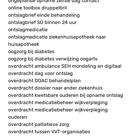
ongeplande opname zelfde dag contact
online toolbox druppelbril
ontslagbrief einde behandeling
ontslagbrief SO binnen 24 uur
ontslagmedicatie
ontslagmedicatie ziekenhuisapotheek naar
huisapotheek
oogzorg bij diabetes
oogzorg bij diabetes verwijzing oogarts
overdracht ambulance SEH mondeling en digitaal
overdracht dag voor ontslag
overdracht DOAC behandelplan
overdracht dossier naar ander ziekenhuis
overdracht kwetsbare ouderen bij opname ontslag
overdracht medicatiebeheer wijkverpleging
overdracht medicatiebeheer wijkverpleging
ouderen
overdracht palliatieve zorg
overdracht tussen VVT-organisaties