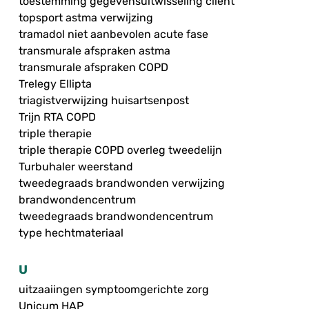
toestemming gegevensuitwisseling cliënt
topsport astma verwijzing
tramadol niet aanbevolen acute fase
transmurale afspraken astma
transmurale afspraken COPD
Trelegy Ellipta
triagistverwijzing huisartsenpost
Trijn RTA COPD
triple therapie
triple therapie COPD overleg tweedelijn
Turbuhaler weerstand
tweedegraads brandwonden verwijzing
brandwondencentrum
tweedegraads brandwondencentrum
type hechtmateriaal
U
uitzaaiingen symptoomgerichte zorg
Unicum HAP