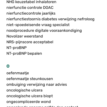
NHG keuzetabel inhalatoren
nierfunctie controle DOAC
nierfunctiecontrole jaarlijks
nierfunctiestoornis diabetes verwijzing nefroloog
niet-spoedeisende vraag specialist
noodprocedure digitale vooraankondiging
Novolizer weerstand
NRS-pijnscore acceptabel
NT-proBNP
NT-proBNP bepalen
O
oefenmaatje
oefenmaatje steunkousen
ombuiging verwijzing naar advies
oncologische ulcera
oncologische ulcera biopt
ongecompliceerde wond