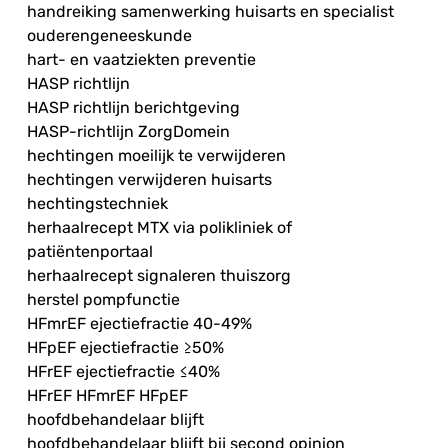
handreiking samenwerking huisarts en specialist
ouderengeneeskunde
hart- en vaatziekten preventie
HASP richtlijn
HASP richtlijn berichtgeving
HASP-richtlijn ZorgDomein
hechtingen moeilijk te verwijderen
hechtingen verwijderen huisarts
hechtingstechniek
herhaalrecept MTX via polikliniek of
patiëntenportaal
herhaalrecept signaleren thuiszorg
herstel pompfunctie
HFmrEF ejectiefractie 40-49%
HFpEF ejectiefractie ≥50%
HFrEF ejectiefractie ≤40%
HFrEF HFmrEF HFpEF
hoofdbehandelaar blijft
hoofdbehandelaar blijft bij second opinion