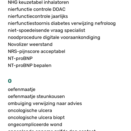
NHG keuzetabel inhalatoren
nierfunctie controle DOAC
nierfunctiecontrole jaarlijks
nierfunctiestoornis diabetes verwijzing nefroloog
niet-spoedeisende vraag specialist
noodprocedure digitale vooraankondiging
Novolizer weerstand
NRS-pijnscore acceptabel
NT-proBNP
NT-proBNP bepalen
O
oefenmaatje
oefenmaatje steunkousen
ombuiging verwijzing naar advies
oncologische ulcera
oncologische ulcera biopt
ongecompliceerde wond