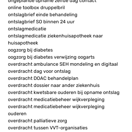
ongeplande opname zelfde dag contact
online toolbox druppelbril
ontslagbrief einde behandeling
ontslagbrief SO binnen 24 uur
ontslagmedicatie
ontslagmedicatie ziekenhuisapotheek naar
huisapotheek
oogzorg bij diabetes
oogzorg bij diabetes verwijzing oogarts
overdracht ambulance SEH mondeling en digitaal
overdracht dag voor ontslag
overdracht DOAC behandelplan
overdracht dossier naar ander ziekenhuis
overdracht kwetsbare ouderen bij opname ontslag
overdracht medicatiebeheer wijkverpleging
overdracht medicatiebeheer wijkverpleging
ouderen
overdracht palliatieve zorg
overdracht tussen VVT-organisaties