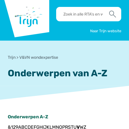
RSO
RTA's
Trijn
en
Zoek
werkafspraken
zoeken
Naar Trijn website
Trijn
>
V&VN wondexpertise
Onderwerpen van A-Z
Onderwerpen A-Z
&
1
2
9
A
B
C
D
E
F
G
H
I
J
K
L
M
N
O
P
R
S
T
U
V
W
Z