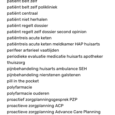
patiënt belt zelf
patiënt belt zelf polikliniek
patiënt centraal
patiënt niet herhalen
patiënt regelt dossier
patiënt regelt zelf dossier second opinion
patiëntreis acute keten
patiëntreis acute keten meldkamer HAP huisarts
perifeer arterieel vaatlijden
periodieke evaluatie medicatie huisarts apotheker
thuiszorg
pijnbehandeling huisarts ambulance SEH
pijnbehandeling nierstenen galstenen
pill in the pocket
polyfarmacie
polyfarmacie ouderen
proactief zorgplanningsgesprek PZP
proactieve zorgplanning ACP
proactieve zorgplanning Advance Care Planning