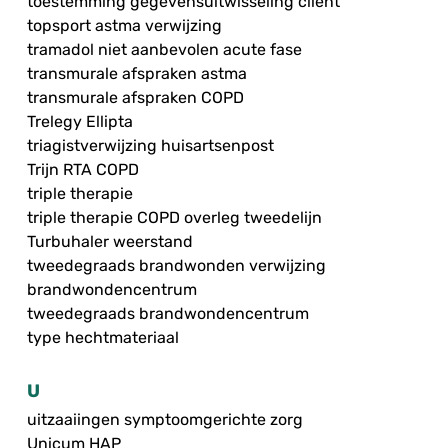
toestemming gegevensuitwisseling cliënt
topsport astma verwijzing
tramadol niet aanbevolen acute fase
transmurale afspraken astma
transmurale afspraken COPD
Trelegy Ellipta
triagistverwijzing huisartsenpost
Trijn RTA COPD
triple therapie
triple therapie COPD overleg tweedelijn
Turbuhaler weerstand
tweedegraads brandwonden verwijzing
brandwondencentrum
tweedegraads brandwondencentrum
type hechtmateriaal
U
uitzaaiingen symptoomgerichte zorg
Unicum HAP