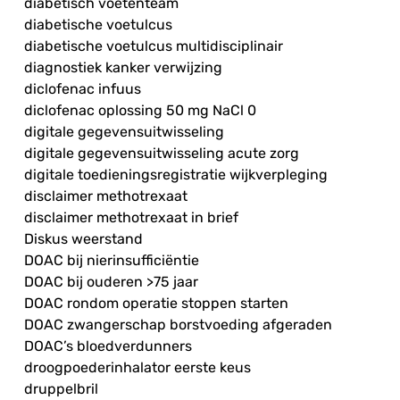
diabetisch voetenteam
diabetische voetulcus
diabetische voetulcus multidisciplinair
diagnostiek kanker verwijzing
diclofenac infuus
diclofenac oplossing 50 mg NaCl 0
digitale gegevensuitwisseling
digitale gegevensuitwisseling acute zorg
digitale toedieningsregistratie wijkverpleging
disclaimer methotrexaat
disclaimer methotrexaat in brief
Diskus weerstand
DOAC bij nierinsufficiëntie
DOAC bij ouderen >75 jaar
DOAC rondom operatie stoppen starten
DOAC zwangerschap borstvoeding afgeraden
DOAC’s bloedverdunners
droogpoederinhalator eerste keus
druppelbril