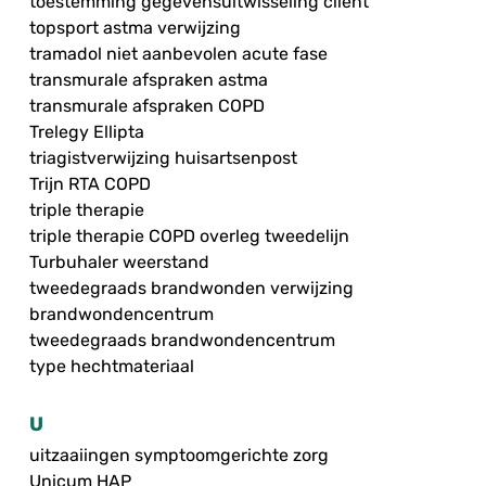
toestemming gegevensuitwisseling cliënt
topsport astma verwijzing
tramadol niet aanbevolen acute fase
transmurale afspraken astma
transmurale afspraken COPD
Trelegy Ellipta
triagistverwijzing huisartsenpost
Trijn RTA COPD
triple therapie
triple therapie COPD overleg tweedelijn
Turbuhaler weerstand
tweedegraads brandwonden verwijzing
brandwondencentrum
tweedegraads brandwondencentrum
type hechtmateriaal
U
uitzaaiingen symptoomgerichte zorg
Unicum HAP