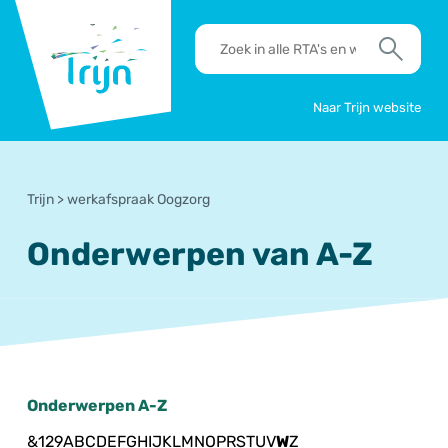
RSO
RTA's
Trijn
en
Zoek
werkafspraken
zoeken
Naar Trijn website
Trijn
>
werkafspraak Oogzorg
Onderwerpen van A-Z
Onderwerpen A-Z
&
1
2
9
A
B
C
D
E
F
G
H
I
J
K
L
M
N
O
P
R
S
T
U
V
W
Z