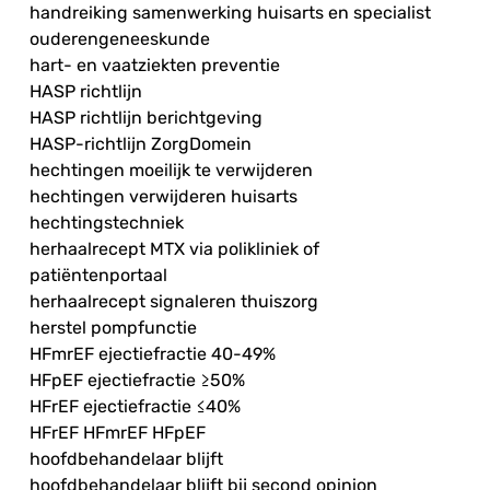
handreiking samenwerking huisarts en specialist
ouderengeneeskunde
hart- en vaatziekten preventie
HASP richtlijn
HASP richtlijn berichtgeving
HASP-richtlijn ZorgDomein
hechtingen moeilijk te verwijderen
hechtingen verwijderen huisarts
hechtingstechniek
herhaalrecept MTX via polikliniek of
patiëntenportaal
herhaalrecept signaleren thuiszorg
herstel pompfunctie
HFmrEF ejectiefractie 40-49%
HFpEF ejectiefractie ≥50%
HFrEF ejectiefractie ≤40%
HFrEF HFmrEF HFpEF
hoofdbehandelaar blijft
hoofdbehandelaar blijft bij second opinion