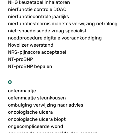
NHG keuzetabel inhalatoren
nierfunctie controle DOAC
nierfunctiecontrole jaarlijks
nierfunctiestoornis diabetes verwijzing nefroloog
niet-spoedeisende vraag specialist
noodprocedure digitale vooraankondiging
Novolizer weerstand
NRS-pijnscore acceptabel
NT-proBNP
NT-proBNP bepalen
O
oefenmaatje
oefenmaatje steunkousen
ombuiging verwijzing naar advies
oncologische ulcera
oncologische ulcera biopt
ongecompliceerde wond