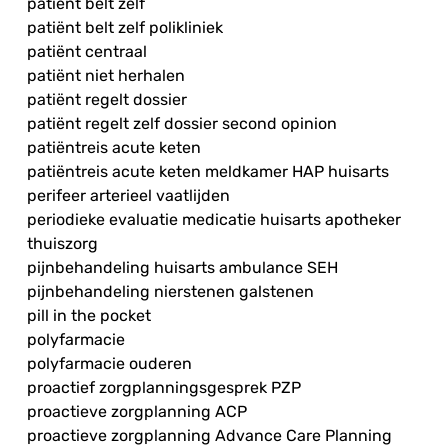
patiënt belt zelf
patiënt belt zelf polikliniek
patiënt centraal
patiënt niet herhalen
patiënt regelt dossier
patiënt regelt zelf dossier second opinion
patiëntreis acute keten
patiëntreis acute keten meldkamer HAP huisarts
perifeer arterieel vaatlijden
periodieke evaluatie medicatie huisarts apotheker
thuiszorg
pijnbehandeling huisarts ambulance SEH
pijnbehandeling nierstenen galstenen
pill in the pocket
polyfarmacie
polyfarmacie ouderen
proactief zorgplanningsgesprek PZP
proactieve zorgplanning ACP
proactieve zorgplanning Advance Care Planning