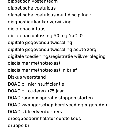
diabetisch voetenteam
diabetische voetulcus
diabetische voetulcus multidisciplinair
diagnostiek kanker verwijzing
diclofenac infuus
diclofenac oplossing 50 mg NaCl 0
digitale gegevensuitwisseling
digitale gegevensuitwisseling acute zorg
digitale toedieningsregistratie wijkverpleging
disclaimer methotrexaat
disclaimer methotrexaat in brief
Diskus weerstand
DOAC bij nierinsufficiëntie
DOAC bij ouderen >75 jaar
DOAC rondom operatie stoppen starten
DOAC zwangerschap borstvoeding afgeraden
DOAC’s bloedverdunners
droogpoederinhalator eerste keus
druppelbril