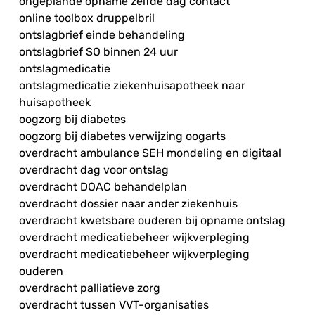
ongeplande opname zelfde dag contact
online toolbox druppelbril
ontslagbrief einde behandeling
ontslagbrief SO binnen 24 uur
ontslagmedicatie
ontslagmedicatie ziekenhuisapotheek naar
huisapotheek
oogzorg bij diabetes
oogzorg bij diabetes verwijzing oogarts
overdracht ambulance SEH mondeling en digitaal
overdracht dag voor ontslag
overdracht DOAC behandelplan
overdracht dossier naar ander ziekenhuis
overdracht kwetsbare ouderen bij opname ontslag
overdracht medicatiebeheer wijkverpleging
overdracht medicatiebeheer wijkverpleging
ouderen
overdracht palliatieve zorg
overdracht tussen VVT-organisaties