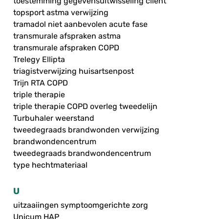
toestemming gegevensuitwisseling cliënt
topsport astma verwijzing
tramadol niet aanbevolen acute fase
transmurale afspraken astma
transmurale afspraken COPD
Trelegy Ellipta
triagistverwijzing huisartsenpost
Trijn RTA COPD
triple therapie
triple therapie COPD overleg tweedelijn
Turbuhaler weerstand
tweedegraads brandwonden verwijzing
brandwondencentrum
tweedegraads brandwondencentrum
type hechtmateriaal
U
uitzaaiingen symptoomgerichte zorg
Unicum HAP