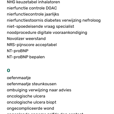
NHG keuzetabel inhalatoren
nierfunctie controle DOAC
nierfunctiecontrole jaarlijks
nierfunctiestoornis diabetes verwijzing nefroloog
niet-spoedeisende vraag specialist
noodprocedure digitale vooraankondiging
Novolizer weerstand
NRS-pijnscore acceptabel
NT-proBNP
NT-proBNP bepalen
O
oefenmaatje
oefenmaatje steunkousen
ombuiging verwijzing naar advies
oncologische ulcera
oncologische ulcera biopt
ongecompliceerde wond