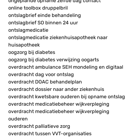
ongeplande opname zelfde dag contact
online toolbox druppelbril
ontslagbrief einde behandeling
ontslagbrief SO binnen 24 uur
ontslagmedicatie
ontslagmedicatie ziekenhuisapotheek naar
huisapotheek
oogzorg bij diabetes
oogzorg bij diabetes verwijzing oogarts
overdracht ambulance SEH mondeling en digitaal
overdracht dag voor ontslag
overdracht DOAC behandelplan
overdracht dossier naar ander ziekenhuis
overdracht kwetsbare ouderen bij opname ontslag
overdracht medicatiebeheer wijkverpleging
overdracht medicatiebeheer wijkverpleging
ouderen
overdracht palliatieve zorg
overdracht tussen VVT-organisaties