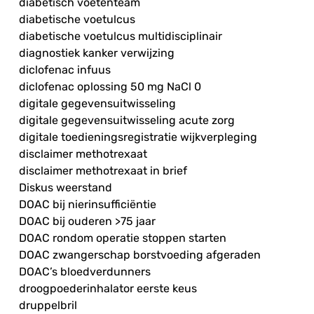
diabetisch voetenteam
diabetische voetulcus
diabetische voetulcus multidisciplinair
diagnostiek kanker verwijzing
diclofenac infuus
diclofenac oplossing 50 mg NaCl 0
digitale gegevensuitwisseling
digitale gegevensuitwisseling acute zorg
digitale toedieningsregistratie wijkverpleging
disclaimer methotrexaat
disclaimer methotrexaat in brief
Diskus weerstand
DOAC bij nierinsufficiëntie
DOAC bij ouderen >75 jaar
DOAC rondom operatie stoppen starten
DOAC zwangerschap borstvoeding afgeraden
DOAC’s bloedverdunners
droogpoederinhalator eerste keus
druppelbril