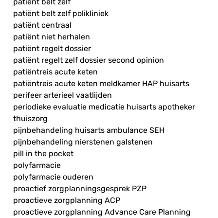
patiënt belt zelf
patiënt belt zelf polikliniek
patiënt centraal
patiënt niet herhalen
patiënt regelt dossier
patiënt regelt zelf dossier second opinion
patiëntreis acute keten
patiëntreis acute keten meldkamer HAP huisarts
perifeer arterieel vaatlijden
periodieke evaluatie medicatie huisarts apotheker
thuiszorg
pijnbehandeling huisarts ambulance SEH
pijnbehandeling nierstenen galstenen
pill in the pocket
polyfarmacie
polyfarmacie ouderen
proactief zorgplanningsgesprek PZP
proactieve zorgplanning ACP
proactieve zorgplanning Advance Care Planning