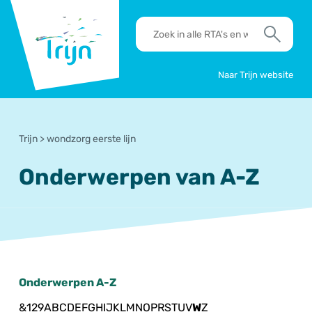
RSO
RTA's
Trijn
en
Zoek
werkafspraken
zoeken
Naar Trijn website
Trijn
>
wondzorg eerste lijn
Onderwerpen van A-Z
Onderwerpen A-Z
&
1
2
9
A
B
C
D
E
F
G
H
I
J
K
L
M
N
O
P
R
S
T
U
V
W
Z