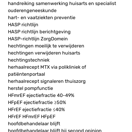
handreiking samenwerking huisarts en specialist
ouderengeneeskunde
hart- en vaatziekten preventie
HASP richtlijn
HASP richtlijn berichtgeving
HASP-richtlijn ZorgDomein
hechtingen moeilijk te verwijderen
hechtingen verwijderen huisarts
hechtingstechniek
herhaalrecept MTX via polikliniek of
patiëntenportaal
herhaalrecept signaleren thuiszorg
herstel pompfunctie
HFmrEF ejectiefractie 40-49%
HFpEF ejectiefractie ≥50%
HFrEF ejectiefractie ≤40%
HFrEF HFmrEF HFpEF
hoofdbehandelaar blijft
hoofdbehandelaar blijft bij second opinion