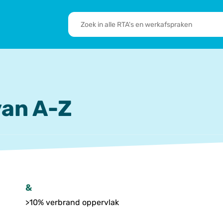
RTA's
en
sbrief
Leden
werkafspraken
zoeken
 we doen
De transformatie
RTA’s
an A-Z
&
>10% verbrand oppervlak