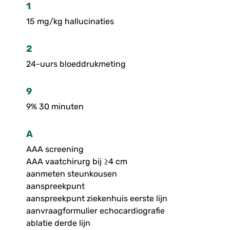
1
15 mg/kg hallucinaties
2
24-uurs bloeddrukmeting
9
9% 30 minuten
A
AAA screening
AAA vaatchirurg bij ≥4 cm
aanmeten steunkousen
aanspreekpunt
aanspreekpunt ziekenhuis eerste lijn
aanvraagformulier echocardiografie
ablatie derde lijn