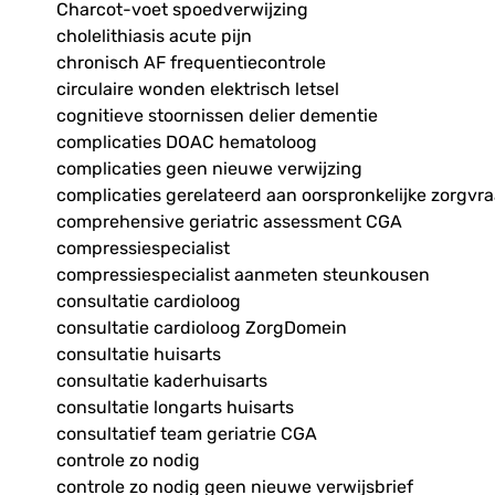
Charcot-voet spoedverwijzing
cholelithiasis acute pijn
chronisch AF frequentiecontrole
circulaire wonden elektrisch letsel
cognitieve stoornissen delier dementie
complicaties DOAC hematoloog
complicaties geen nieuwe verwijzing
complicaties gerelateerd aan oorspronkelijke zorgvr
comprehensive geriatric assessment CGA
compressiespecialist
compressiespecialist aanmeten steunkousen
consultatie cardioloog
consultatie cardioloog ZorgDomein
consultatie huisarts
consultatie kaderhuisarts
consultatie longarts huisarts
consultatief team geriatrie CGA
controle zo nodig
controle zo nodig geen nieuwe verwijsbrief