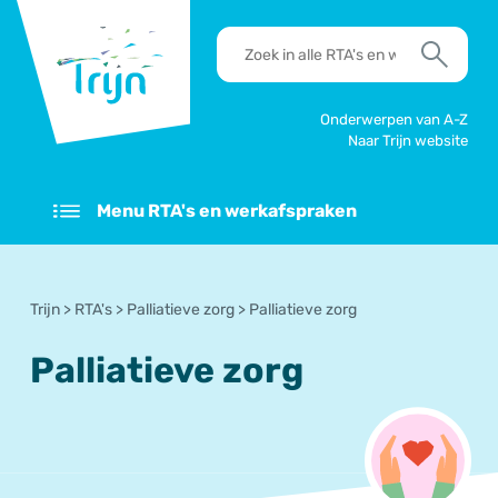
RSO
RTA's
Trijn
en
Zoek
werkafspraken
zoeken
Onderwerpen van A-Z
Naar Trijn website
Menu RTA's en werkafspraken
Trijn
>
RTA's
>
Palliatieve zorg
>
Palliatieve zorg
Palliatieve zorg