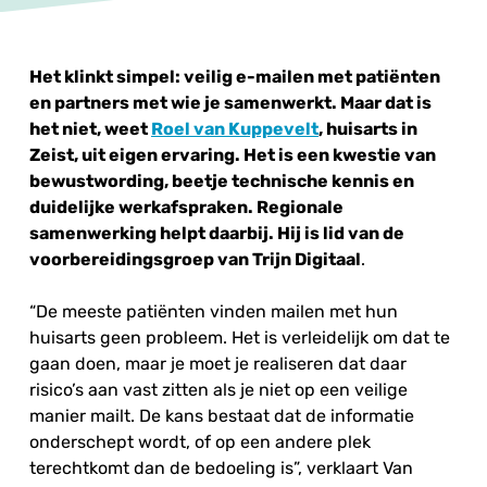
Het klinkt simpel: veilig e-mailen met patiënten
en partners met wie je samenwerkt. Maar dat is
het niet, weet
Roel van Kuppevelt
, huisarts in
Zeist, uit eigen ervaring. Het is een kwestie van
bewustwording, beetje technische kennis en
duidelijke werkafspraken. Regionale
samenwerking helpt daarbij. Hij is lid van de
voorbereidingsgroep van Trijn Digitaal
.
“De meeste patiënten vinden mailen met hun
huisarts geen probleem. Het is verleidelijk om dat te
gaan doen, maar je moet je realiseren dat daar
risico’s aan vast zitten als je niet op een veilige
manier mailt. De kans bestaat dat de informatie
onderschept wordt, of op een andere plek
terechtkomt dan de bedoeling is”, verklaart Van