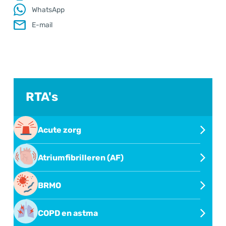
WhatsApp
.
E-mail
RTA's
Acute zorg
Overdragen in het acute zorg-netwerk
Atriumfibrilleren (AF)
Atriumfibrilleren (AF)
BRMO
BRMO
COPD en astma