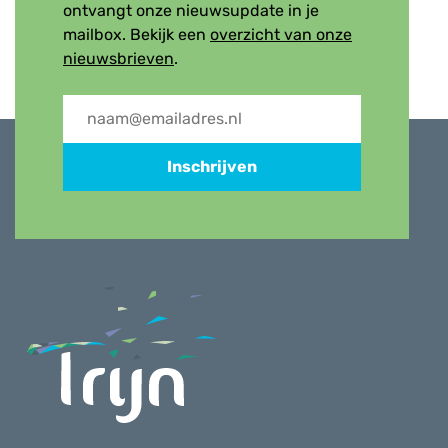
ontvangt onze nieuwsupdate in je
mailbox. Bekijk een
overzicht van onze
nieuwsbrieven
.
Inschrijven